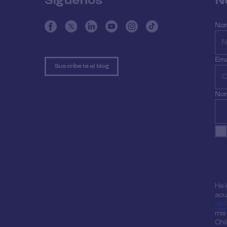
Síguenos
N
No
Ema
Suscríbete al blog
Nom
He 
acu
de 
mis
Chi