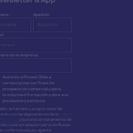
ewsletter & App
mbre
*
Apellido
il
*
bre de la empresa
Autorizo a Pluxee Chile a
contactarme con fines de
prospección comercial y para
brindarme información sobre sus
productos y servicios.
leído, entendido y acepto estar de
erdo con las disposiciones de la
Política
Privacidad,
y autorizo el tratamiento de
 datos personales por parte de Pluxee
le, conforme a la Ley vigente