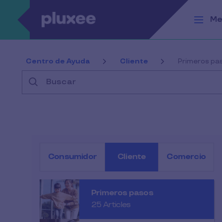
Pasar al contenido principal
Me
Centro de Ayuda
Cliente
Primeros pa
Buscar
Consumidor
Cliente
Comercio
Primeros pasos
25 Articles