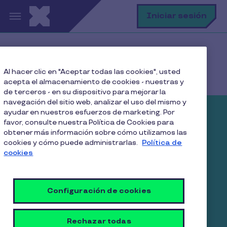
Pasar al contenido principal
B
Iniciar sesión
Home
Nuestros Productos
Al hacer clic en "Aceptar todas las cookies", usted
Pluxee Sala Cuna
acepta el almacenamiento de cookies - nuestras y
de terceros - en su dispositivo para mejorar la
navegación del sitio web, analizar el uso del mismo y
ayudar en nuestros esfuerzos de marketing. Por
Pluxee Sala Cuna:
favor, consulte nuestra Política de Cookies para
obtener más información sobre cómo utilizamos las
Simplifica la gestión del
cookies y cómo puede administrarlas.
Política de
beneficio legal para tu
cookies
empresa
Configuración de cookies
Cumplir con el Artículo 203 del Código del Trabajo
nunca fue tan fácil. Con Pluxee Sala Cuna,
automatizas la entrega y administración de este
Rechazar todas