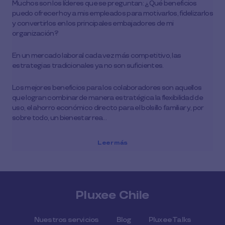
Muchos son los líderes que se preguntan: ¿Qué beneficios
puedo ofrecer hoy a mis empleados para motivarlos, fidelizarlos
y convertirlos en los principales embajadores de mi
organización?
En un mercado laboral cada vez más competitivo, las
estrategias tradicionales ya no son suficientes.
Los mejores beneficios para los colaboradores son aquellos
que logran combinar de manera estratégica la flexibilidad de
uso, el ahorro económico directo para el bolsillo familiar y, por
sobre todo, un bienestar rea…
Leer más
Pluxee Chile
Nuestros servicios
Blog
Pluxee Talks