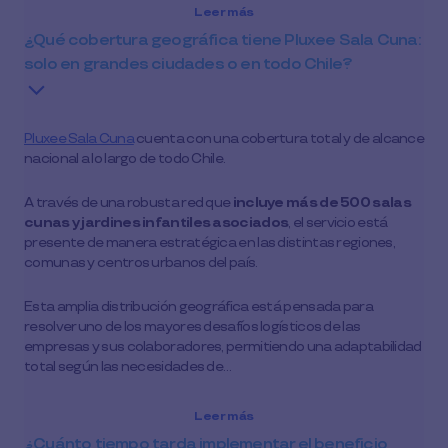
Leer más
¿Qué cobertura geográfica tiene Pluxee Sala Cuna:
solo en grandes ciudades o en todo Chile?
Pluxee Sala Cuna
cuenta con una cobertura total y de alcance
nacional a lo largo de todo Chile.
A través de una robusta red que
incluye más de 500 salas
cunas y jardines infantiles asociados
, el servicio está
presente de manera estratégica en las distintas regiones,
comunas y centros urbanos del país.
Esta amplia distribución geográfica está pensada para
resolver uno de los mayores desafíos logísticos de las
empresas y sus colaboradores, permitiendo una adaptabilidad
total según las necesidades de…
Leer más
¿Cuánto tiempo tarda implementar el beneficio