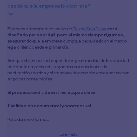
desde que la empresa lo contrata?
El proceso de implementación de
Pluxee Sala Cuna
está
diseñado para ser ágil, pero al mismo tiempo riguroso,
asegurando que la empresa cumpla a cabalidad con el marco
legal chileno desde el primer día.
Aunque el tiempo final depende en gran medida de la velocidad
con que la empresa entregue sus antecedentes, la
habilitación técnica y el traspaso de conocimientos se realizan
en pocas horas hábiles.
El proceso se divide en tres etapas clave:
1. Validación documental y contractual
Para dar inicio forma…
Leer más