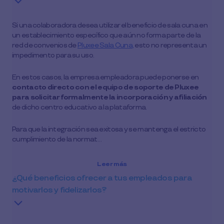
Si una colaboradora desea utilizar el beneficio de sala cuna en
un establecimiento específico que aún no forma parte de la
red de convenios de
Pluxee Sala Cuna,
esto no representa un
impedimento para su uso.
En estos casos, la empresa empleadora puede ponerse en
contacto directo con el equipo de soporte de Pluxee
para solicitar formalmente la incorporación y afiliación
de dicho centro educativo a la plataforma.
Para que la integración sea exitosa y se mantenga el estricto
cumplimiento de la normat…
Leer más
¿Qué beneficios ofrecer a tus empleados para
motivarlos y fidelizarlos?