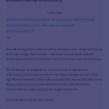
proveer y financiar el beneficio d…
Leer más
¿Qué costos tiene para la empresa administrar
este beneficio con Pluxee vs hacerlo
internamente?
Al evaluar la gestión del beneficio de sala cuna —bajo el Artículo
203 del Código del Trabajo— las empresas suelen debatir
entre asumir la administración de forma interna o tercerizarla.
Sin embargo, al analizar los costos ocultos, el impacto
tributario y las horas hombre invertidas, la balanza se inclina
significativamente a favor de una solución especializada como
Pluxee Sala Cuna
, la cual resulta mucho más eficiente,
conveniente y segura para las organizaciones.
El primer factor financiero dete…