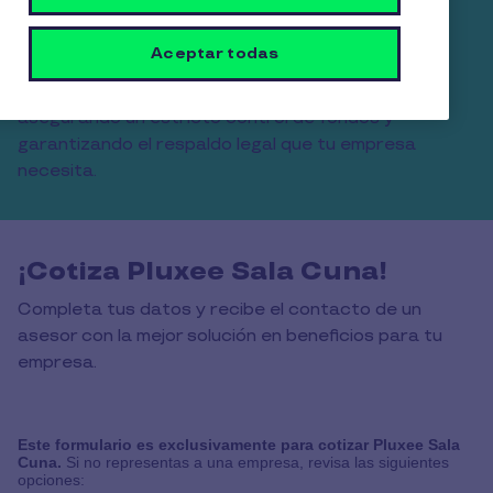
beneficio obligatorio para tus colaboradoras. Te
conectamos con una red nacional de más de 460
Aceptar todas
establecimientos certificados por el Ministerio de
Educación, reduciendo tu carga administrativa,
asegurando un estricto control de fondos y
garantizando el respaldo legal que tu empresa
necesita.
¡Cotiza Pluxee Sala Cuna!
Completa tus datos y recibe el contacto de un
asesor con la mejor solución en beneficios para tu
empresa.