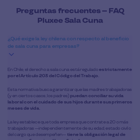
Preguntas frecuentes – FAQ
Pluxee Sala Cuna
¿Qué exige la ley chilena con respecto al beneficio
de sala cuna para empresas?
En Chile, el derecho a sala cuna está regulado
estrictamente
por el Artículo 203 del Código del Trabajo.
Esta normativa busca garantizar que las madres trabajadoras
(y en ciertos casos, los padres)
puedan conciliar su vida
laboral con el cuidado de sus hijos durante sus primeros
meses de vida.
La ley establece que toda empresa que contrate a 20 o más
trabajadoras —independientemente de su edad, estado civil o
del cargo que desempeñen—
tiene la obligación legal de