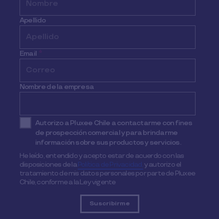
Apellido
Email
*
Nombre de la empresa
Autorizo a Pluxee Chile a contactarme con fines
de prospección comercial y para brindarme
información sobre sus productos y servicios.
He leído, entendido y acepto estar de acuerdo con las
disposiciones de la
Política de Privacidad,
y autorizo el
tratamiento de mis datos personales por parte de Pluxee
Chile, conforme a la Ley vigente