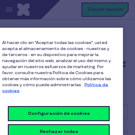
Pasar al contenido principal
B
Iniciar sesión
Home
Suscríbete a nuestro blog
Al hacer clic en "Aceptar todas las cookies", usted
acepta el almacenamiento de cookies - nuestras y
de terceros - en su dispositivo para mejorar la
navegación del sitio web, analizar el uso del mismo y
Suscríbete a nuestro blog
ayudar en nuestros esfuerzos de marketing. Por
favor, consulte nuestra Política de Cookies para
obtener más información sobre cómo utilizamos las
cookies y cómo puede administrarlas.
Política de
cookies
Nombre
*
Configuración de cookies
Apellido
Rechazar todas