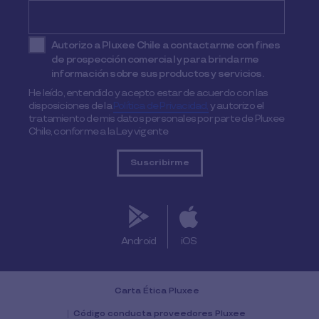
Autorizo a Pluxee Chile a contactarme con fines
de prospección comercial y para brindarme
información sobre sus productos y servicios.
He leído, entendido y acepto estar de acuerdo con las
disposiciones de la
Política de Privacidad,
y autorizo el
tratamiento de mis datos personales por parte de Pluxee
Chile, conforme a la Ley vigente
Android
iOS
Carta Ética Pluxee
Código conducta proveedores Pluxee