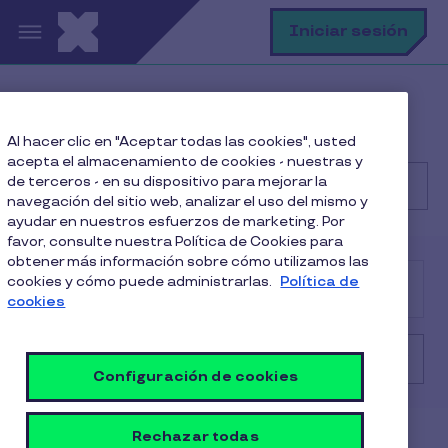
Pasar al contenido principal
B
Iniciar sesión
Centro de Ayuda
Cliente
Al hacer clic en "Aceptar todas las cookies", usted
Facturación, pagos y contratos
acepta el almacenamiento de cookies - nuestras y
de terceros - en su dispositivo para mejorar la
navegación del sitio web, analizar el uso del mismo y
ayudar en nuestros esfuerzos de marketing. Por
Buscar
favor, consulte nuestra Política de Cookies para
obtener más información sobre cómo utilizamos las
cookies y cómo puede administrarlas.
Política de
Consumidor
Cliente
Comercio
cookies
Facturación, pagos y contratos
Configuración de cookies
Rechazar todas