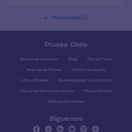
Mostrar más (1)
Pluxee Chile
Nuestros servicios
Blog
Pluxee Talks
Acerca de Pluxee
Centro de ayuda
Life at Pluxee
Bases legales y concursos
Canal de denuncias éticas
Mapa del sitio
Política de cookies
Síguenos