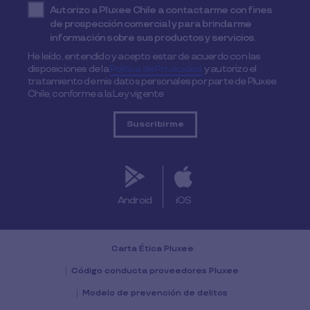
Autorizo a Pluxee Chile a contactarme con fines
de prospección comercial y para brindarme
información sobre sus productos y servicios.
He leído, entendido y acepto estar de acuerdo con las
disposiciones de la
Política de Privacidad,
y autorizo el
tratamiento de mis datos personales por parte de Pluxee
Chile, conforme a la Ley vigente
Android
iOS
Carta Ética Pluxee
Código conducta proveedores Pluxee
Modelo de prevención de delitos