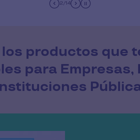
2
/
14
Pause
los productos que 
les para Empresas, 
nstituciones Públic