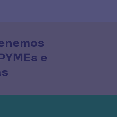
tenemos 
PYMEs e 
as