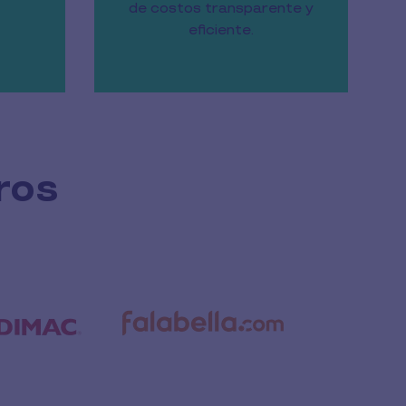
de costos transparente y
eficiente.
ros