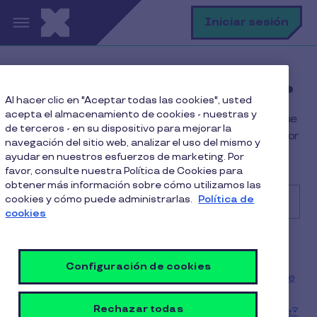
Pasar al contenido principal
B
Iniciar sesión
¿Cómo podemos ayudarte?
Al hacer clic en "Aceptar todas las cookies", usted
acepta el almacenamiento de cookies - nuestras y
¡Estamos aquí para ayudarte! Busca la información que
de terceros - en su dispositivo para mejorar la
necesitas escribiendo tu pregunta en nuestro buscador
navegación del sitio web, analizar el uso del mismo y
o navegando por nuestra página.
ayudar en nuestros esfuerzos de marketing. Por
favor, consulte nuestra Política de Cookies para
obtener más información sobre cómo utilizamos las
cookies y cómo puede administrarlas.
Política de
cookies
Buscar
Artículos populares
¿Cómo puedo activar mi tarjeta Pluxee?
Configuración de cookies
¿Cuál es la diferencia entre el Pin de Compra y la Clave
Dinámica?
Rechazar todas
¿Cuáles son los medios de pago disponibles con Pluxee?