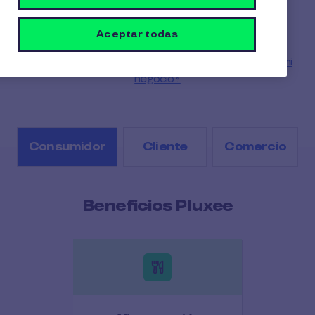
¿Cómo proceso mi pedido con Pluxee?
¿Cómo creo mi cuenta como administrador?
Aceptar todas
¿Cómo puedo anular una compra?
¿Cómo pido el reembolso de las compras hechas en mi
negocio?
Consumidor
Cliente
Comercio
Beneficios Pluxee