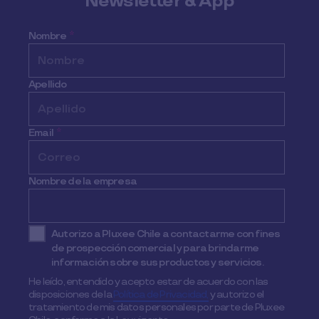
Newsletter & App
Nombre
*
Apellido
Email
*
Nombre de la empresa
Autorizo a Pluxee Chile a contactarme con fines
de prospección comercial y para brindarme
información sobre sus productos y servicios.
He leído, entendido y acepto estar de acuerdo con las
disposiciones de la
Política de Privacidad,
y autorizo el
tratamiento de mis datos personales por parte de Pluxee