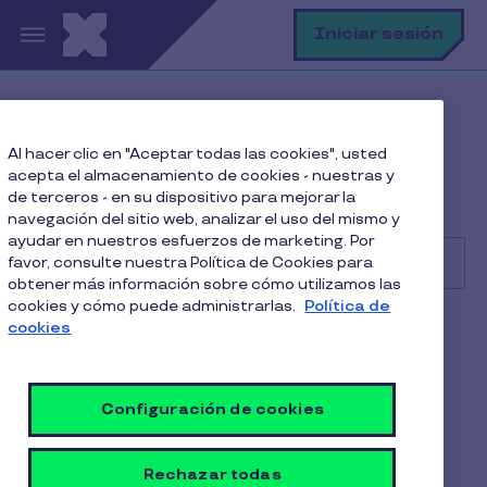
Pasar al contenido principal
B
Iniciar sesión
Centro de Ayuda
Cliente
Al hacer clic en "Aceptar todas las cookies", usted
Primeros pasos
acepta el almacenamiento de cookies - nuestras y
¿Cómo se gestionan los pagos y convenios con las
de terceros - en su dispositivo para mejorar la
salas cuna desde la plataforma de Pluxee?
navegación del sitio web, analizar el uso del mismo y
ayudar en nuestros esfuerzos de marketing. Por
favor, consulte nuestra Política de Cookies para
obtener más información sobre cómo utilizamos las
cookies y cómo puede administrarlas.
Política de
Buscar
cookies
Cliente
Sala Cuna
¿Cómo se gestionan los
Configuración de cookies
pagos y convenios con las
salas cuna desde la
Rechazar todas