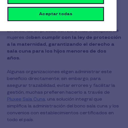
plataforma de Pluxee?
Aceptar todas
1 Min de Lectura
15 Diciembre 2025
1
En Chile, las empresas con 20 o más trabajadoras
Min
mujeres de
ben cumplir con la ley de protección
de
Lectura
a la maternidad, garantizando el derecho a
sala cuna para los hijos menores de dos
años.
Algunas organizaciones eligen administrar este
beneficio directamente; sin embargo, para
asegurar trazabilidad, evitar errores y facilitar la
gestión, muchas prefieren hacerlo a través de
Pluxee Sala Cuna,
una solución integral que
simplifica la administración del bono sala cuna y los
convenios con establecimientos certificados en
todo el país.