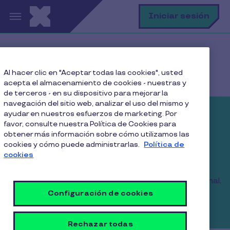
Pasar al contenido principal
B
Iniciar sesión
Home
Mercado Público
Al hacer clic en "Aceptar todas las cookies", usted
Convenio Marco Pluxee
acepta el almacenamiento de cookies - nuestras y
de terceros - en su dispositivo para mejorar la
navegación del sitio web, analizar el uso del mismo y
ayudar en nuestros esfuerzos de marketing. Por
La forma más simple de
favor, consulte nuestra Política de Cookies para
obtener más información sobre cómo utilizamos las
administrar beneficios
cookies y cómo puede administrarlas.
Política de
institucionales y sociales
cookies
Accede a una solución digital con cobertura nacional,
control de beneficiarios y una red de comercios
Configuración de cookies
disponible en todo Chile.
Rechazar todas