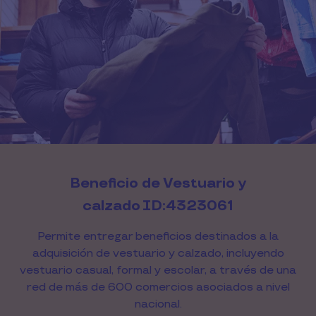
Beneficio de Vestuario y
calzado ID:4323061
Permite entregar beneficios destinados a la
adquisición de vestuario y calzado, incluyendo
vestuario casual, formal y escolar, a través de una
red de más de 600 comercios asociados a nivel
nacional.