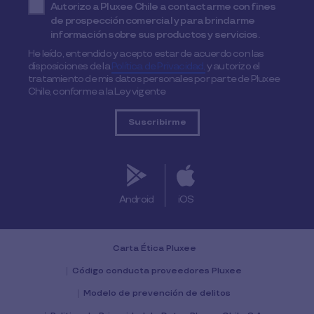
Autorizo a Pluxee Chile a contactarme con fines
de prospección comercial y para brindarme
información sobre sus productos y servicios.
He leído, entendido y acepto estar de acuerdo con las
disposiciones de la
Política de Privacidad,
y autorizo el
tratamiento de mis datos personales por parte de Pluxee
Chile, conforme a la Ley vigente
Android
iOS
Carta Ética Pluxee
Código conducta proveedores Pluxee
Modelo de prevención de delitos