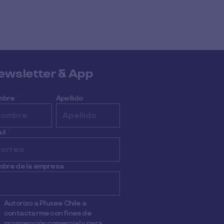
ewsletter & App
mbre
*
Apellido
il
*
bre de la empresa
Autorizo a Pluxee Chile a
contactarme con fines de
prospección comercial y para