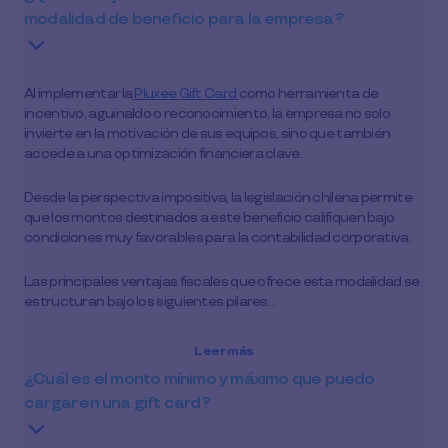
modalidad de beneficio para la empresa?
Al implementar la
Pluxee Gift Card
como herramienta de
incentivo, aguinaldo o reconocimiento, la empresa no solo
invierte en la motivación de sus equipos, sino que también
accede a una optimización financiera clave.
Desde la perspectiva impositiva, la legislación chilena permite
que los montos destinados a este beneficio califiquen bajo
condiciones muy favorables para la contabilidad corporativa.
Las principales ventajas fiscales que ofrece esta modalidad se
estructuran bajo los siguientes pilares…
Leer más
¿Cuál es el monto mínimo y máximo que puedo
cargar en una gift card?