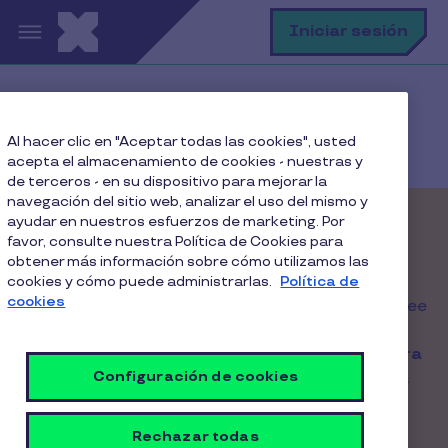
Pasar al contenido principal
B
Iniciar sesión
Home
Nuestros Productos
Al hacer clic en "Aceptar todas las cookies", usted
Pluxee Gift Card
acepta el almacenamiento de cookies - nuestras y
de terceros - en su dispositivo para mejorar la
navegación del sitio web, analizar el uso del mismo y
ayudar en nuestros esfuerzos de marketing. Por
¡Sal de la caja este 18!
favor, consulte nuestra Política de Cookies para
obtener más información sobre cómo utilizamos las
cookies y cómo puede administrarlas.
Reconoce, motiva y potencia el bienestar de tu
Política de
cookies
equipo con beneficios que sí se disfrutan. Con Pluxee
Gift Card, le das a cada colaborador la libertad de
elegir lo que quiere, cuando quiere:
flexibilidad para
Configuración de cookies
tu equipo, simplicidad para tu administración
.
+90 comercios a nivel nacional
Rechazar todas