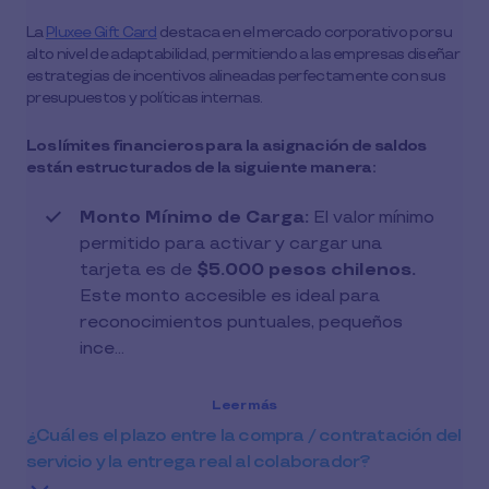
La
Pluxee Gift Card
destaca en el mercado corporativo por su
alto nivel de adaptabilidad, permitiendo a las empresas diseñar
estrategias de incentivos alineadas perfectamente con sus
presupuestos y políticas internas.
Los límites financieros para la asignación de saldos
están estructurados de la siguiente manera:
Monto Mínimo de Carga:
El valor mínimo
permitido para activar y cargar una
tarjeta es de
$5.000 pesos chilenos.
Este monto accesible es ideal para
reconocimientos puntuales, pequeños
ince…
Leer más
¿Cuál es el plazo entre la compra / contratación del
servicio y la entrega real al colaborador?