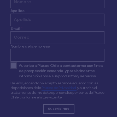
Apellido
Email
*
Nombre de la empresa
Autorizo a Pluxee Chile a contactarme con fines
de prospección comercial y para brindarme
información sobre sus productos y servicios.
He leído, entendido y acepto estar de acuerdo con las
disposiciones de la
Política de Privacidad,
y autorizo el
tratamiento de mis datos personales por parte de Pluxee
Chile, conforme a la Ley vigente