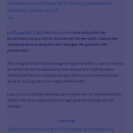
ideales para entregar gift cards (cumpleaños,
navidad, metas, etc.)?
La
Pluxee Gift Card
destaca como
una solución de
incentivo corporativo sumamente versátil, capaz de
adaptarse a cualquier estrategia de gestión de
personas.
Al entregar la libertad de elegir el regalo perfecto, se convierte
en la herramienta ideal para reemplazar los tradicionales
obsequios físicos u obsequios genéricos que no siempre se
ajustan a los gustos de cada colaborador.
Las oportunidades idóneas para implementar este beneficio
dentro de una organización se agrupan en las siguientes
catego…
Leer más
¿Cómo funciona la gift card para empresas de