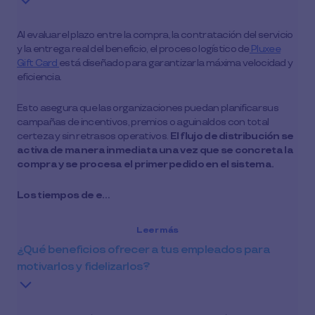
Al evaluar el plazo entre la compra, la contratación del servicio
y la entrega real del beneficio, el proceso logístico de
Pluxee
Gift Card
está diseñado para garantizar la máxima velocidad y
eficiencia.
Esto asegura que las organizaciones puedan planificar sus
campañas de incentivos, premios o aguinaldos con total
certeza y sin retrasos operativos.
El flujo de distribución se
activa de manera inmediata una vez que se concreta la
compra y se procesa el primer pedido en el sistema.
Los tiempos de e…
Leer más
¿Qué beneficios ofrecer a tus empleados para
motivarlos y fidelizarlos?