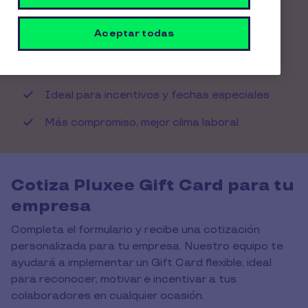
Combinable en más de un comercio
Aceptar todas
Formato digital y físico
Fácil de gestionar
Ideal para incentivos y fechas especiales
Más compromiso, mejor clima laboral
Cotiza Pluxee Gift Card para tu
empresa
Completa el formulario y recibe una cotización
personalizada para tu empresa. Nuestro equipo te
ayudará a implementar un Gift Card flexible, ideal
para reconocer, motivar e incentivar a tus
colaboradores en cualquier ocasión.