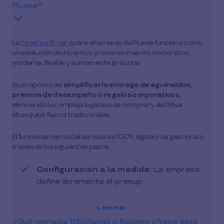
Pluxee?
La
tarjeta gift card
para empresas de Pluxee funciona como
una solución de incentivo y reconocimiento corporativo
moderna, flexible y sumamente práctica.
Su propósito es
simplificar la entrega de aguinaldos,
premios de desempeño o regalos corporativos,
eliminando la compleja logística de comprar y distribuir
obsequios físicos tradicionales.
El funcionamiento del servicio es 100% digital y se gestiona a
través de los siguientes pasos:
Configuración a la medida:
La empresa
define libremente el presup…
Leer más
¿Qué ventajas tributarias o fiscales ofrece esta