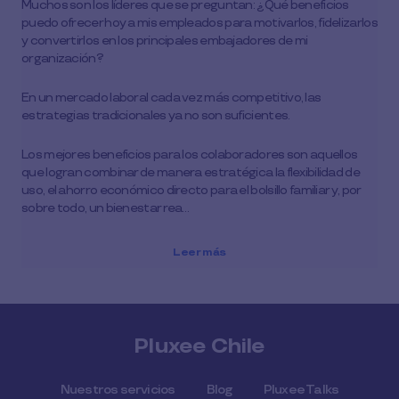
Muchos son los líderes que se preguntan: ¿Qué beneficios
puedo ofrecer hoy a mis empleados para motivarlos, fidelizarlos
y convertirlos en los principales embajadores de mi
organización?
En un mercado laboral cada vez más competitivo, las
estrategias tradicionales ya no son suficientes.
Los mejores beneficios para los colaboradores son aquellos
que logran combinar de manera estratégica la flexibilidad de
uso, el ahorro económico directo para el bolsillo familiar y, por
sobre todo, un bienestar rea…
Leer más
Pluxee Chile
Nuestros servicios
Blog
Pluxee Talks