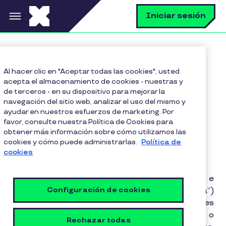
Pasar al contenido principal
B
Iniciar sesión
Home
Políticas legales Pluxee
Al hacer clic en "Aceptar todas las cookies", usted
Política de cookies
acepta el almacenamiento de cookies - nuestras y
de terceros - en su dispositivo para mejorar la
navegación del sitio web, analizar el uso del mismo y
ayudar en nuestros esfuerzos de marketing. Por
Política de cookies
favor, consulte nuestra Política de Cookies para
obtener más información sobre cómo utilizamos las
cookies y cómo puede administrarlas.
Política de
cookies
Esta Política de Cookies (en adelante e
Configuración de cookies
indistintamente, “Política de Cookies” o la “Política”)
se aplica a la organización global de entidades
PLUXEE (en lo sucesivo, “PLUXEE”, “nosotros”, o
Rechazar todas