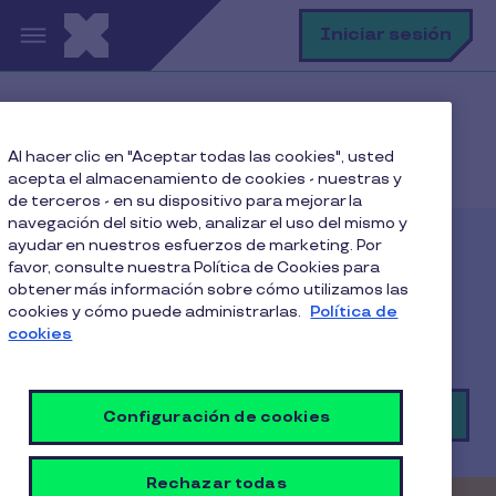
Pasar al contenido principal
B
Iniciar sesión
Home
Nuestros Productos
Al hacer clic en "Aceptar todas las cookies", usted
Pluxee Alimentación para Beneficiarios
acepta el almacenamiento de cookies - nuestras y
de terceros - en su dispositivo para mejorar la
navegación del sitio web, analizar el uso del mismo y
ayudar en nuestros esfuerzos de marketing. Por
Pluxee Alimentación
favor, consulte nuestra Política de Cookies para
obtener más información sobre cómo utilizamos las
cookies y cómo puede administrarlas.
Con Pluxee App puedes pagar en más de 24.000
Política de
cookies
comercios asociados
Descarga Pluxee app
Configuración de cookies
Rechazar todas