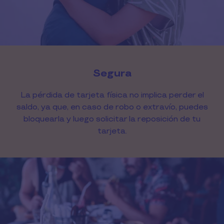
Segura
La pérdida de tarjeta física no implica perder el
saldo, ya que, en caso de robo o extravío, puedes
bloquearla y luego solicitar la reposición de tu
tarjeta.