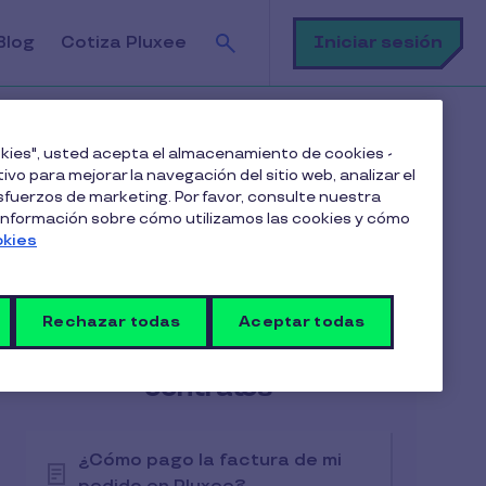
Buscar
Iniciar sesión
Blog
Cotiza Pluxee
a de un pedido?
ookies", usted acepta el almacenamiento de cookies -
ivo para mejorar la navegación del sitio web, analizar el
fuerzos de marketing. Por favor, consulte nuestra
 información sobre cómo utilizamos las cookies y cómo
okies
Artículos en esta categoría
Rechazar todas
Aceptar todas
Facturación, pagos y
contratos
¿Cómo pago la factura de mi