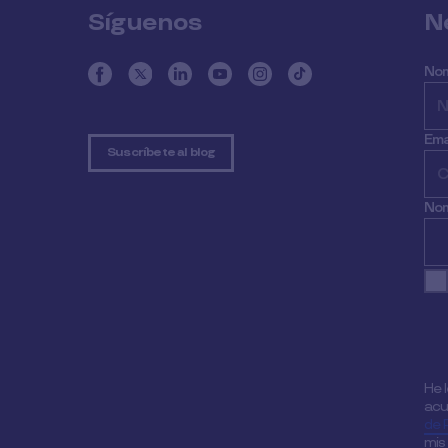
Síguenos
N
No
Ema
Suscríbete al blog
Nom
He 
acu
de 
mis