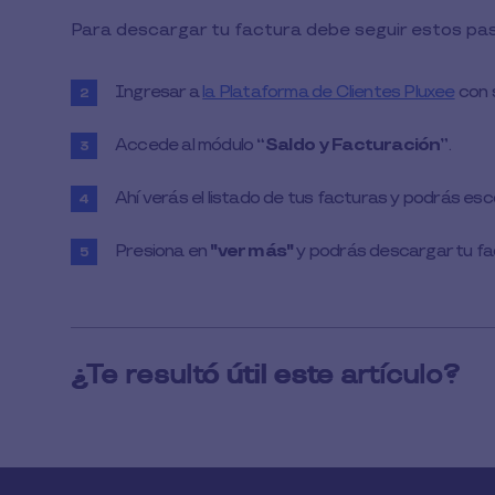
1
Para descargar tu factura debe seguir estos pa
Min
de
Lectura
Ingresar a
la Plataforma de Clientes Pluxee
con 
Accede al módulo
“Saldo y Facturación”
.
Ahí verás el listado de tus facturas y podrás esc
Presiona en
"ver más"
y podrás descargar tu fa