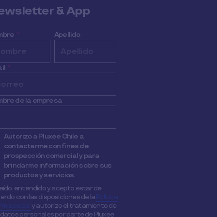
ewsletter & App
mbre
*
Apellido
il
*
bre de la empresa
Autorizo a Pluxee Chile a
contactarme con fines de
prospección comercial y para
brindarme información sobre sus
productos y servicios.
leído, entendido y acepto estar de
erdo con las disposiciones de la
Política
Privacidad,
y autorizo el tratamiento de
 datos personales por parte de Pluxee