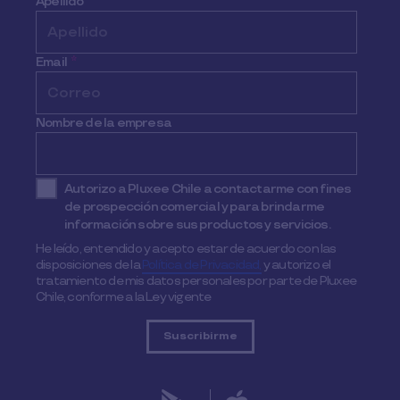
Apellido
Email
*
Nombre de la empresa
Autorizo a Pluxee Chile a contactarme con fines
de prospección comercial y para brindarme
información sobre sus productos y servicios.
He leído, entendido y acepto estar de acuerdo con las
disposiciones de la
Política de Privacidad,
y autorizo el
tratamiento de mis datos personales por parte de Pluxee
Chile, conforme a la Ley vigente