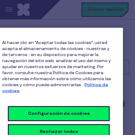
Pasar al contenido principal
B
Iniciar sesión
Centro de Ayuda
Cliente
Al hacer clic en "Aceptar todas las cookies", usted
Facturación, pagos y contratos
acepta el almacenamiento de cookies - nuestras y
¿Cómo pago la factura de mi pedido en Pluxee?
de terceros - en su dispositivo para mejorar la
navegación del sitio web, analizar el uso del mismo y
ayudar en nuestros esfuerzos de marketing. Por
favor, consulte nuestra Política de Cookies para
obtener más información sobre cómo utilizamos las
Buscar
cookies y cómo puede administrarlas.
Política de
Cliente
Alimentación
cookies
¿Cómo pago la factura de mi
pedido en Pluxee?
Configuración de cookies
1 Min de Lectura
22 Julio 2025
Rechazar todas