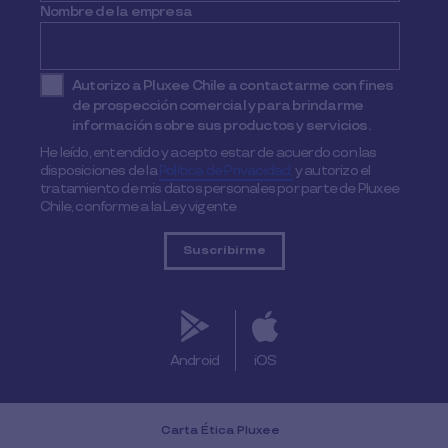
Nombre de la empresa
Autorizo a Pluxee Chile a contactarme con fines
de prospección comercial y para brindarme
información sobre sus productos y servicios.
He leído, entendido y acepto estar de acuerdo con las
disposiciones de la
Política de Privacidad,
y autorizo el
tratamiento de mis datos personales por parte de Pluxee
Chile, conforme a la Ley vigente
Android
iOS
Carta Ética Pluxee