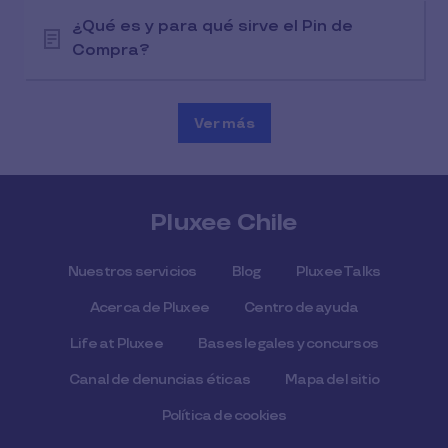
¿Qué es y para qué sirve el Pin de
Compra?
Ver más
Pluxee Chile
Nuestros servicios
Blog
Pluxee Talks
Acerca de Pluxee
Centro de ayuda
Life at Pluxee
Bases legales y concursos
Canal de denuncias éticas
Mapa del sitio
Política de cookies