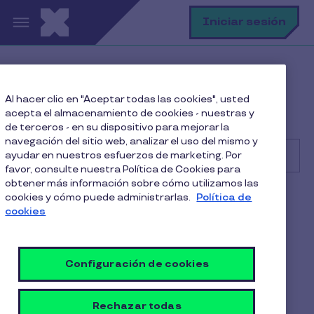
Pasar al contenido principal
B
Iniciar sesión
Centro de Ayuda
Consumidor
Al hacer clic en "Aceptar todas las cookies", usted
Primeros pasos
acepta el almacenamiento de cookies - nuestras y
¿Cómo puedo crear mi cuenta de Pluxee?
de terceros - en su dispositivo para mejorar la
navegación del sitio web, analizar el uso del mismo y
ayudar en nuestros esfuerzos de marketing. Por
favor, consulte nuestra Política de Cookies para
obtener más información sobre cómo utilizamos las
Buscar
cookies y cómo puede administrarlas.
Política de
Consumidor
Alimentación
cookies
¿Cómo puedo crear mi
cuenta de Pluxee?
Configuración de cookies
1 Min de Lectura
22 Julio 2025
Rechazar todas