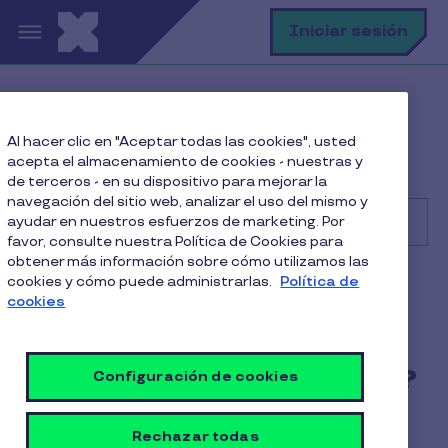
Pasar al contenido principal
B
Iniciar sesión
Centro de Ayuda
Consumidor
Al hacer clic en "Aceptar todas las cookies", usted
Uso de la tarjeta y beneficios
acepta el almacenamiento de cookies - nuestras y
¿Cómo puedo pagar en supermercados con Pluxee?
de terceros - en su dispositivo para mejorar la
navegación del sitio web, analizar el uso del mismo y
ayudar en nuestros esfuerzos de marketing. Por
favor, consulte nuestra Política de Cookies para
obtener más información sobre cómo utilizamos las
Buscar
cookies y cómo puede administrarlas.
Política de
Consumidor
Alimentación
cookies
¿Cómo puedo pagar en
supermercados con Pluxee?
Configuración de cookies
2 Min de Lectura
22 Julio 2025
Rechazar todas