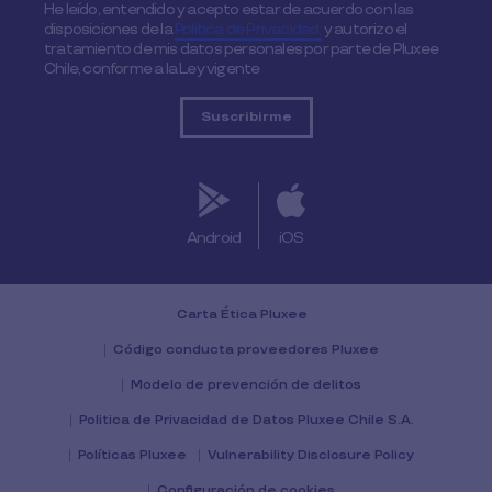
He leído, entendido y acepto estar de acuerdo con las
disposiciones de la
Política de Privacidad,
y autorizo el
tratamiento de mis datos personales por parte de Pluxee
Chile, conforme a la Ley vigente
Android
iOS
Carta Ética Pluxee
Código conducta proveedores Pluxee
Modelo de prevención de delitos
Politica de Privacidad de Datos Pluxee Chile S.A.
Políticas Pluxee
Vulnerability Disclosure Policy
Configuración de cookies