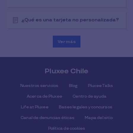
¿Qué es una tarjeta no personalizada?
Ver más
Pluxee Chile
Nuestros servicios
Blog
Pluxee Talks
Acerca de Pluxee
Centro de ayuda
Life at Pluxee
Bases legales y concursos
Canal de denuncias éticas
Mapa del sitio
Política de cookies