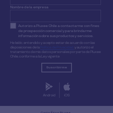
Nombre de la empresa
Autorizo a Pluxee Chile a contactarme con fines
de prospección comercial y para brindarme
información sobre sus productos y servicios.
He leído, entendido y acepto estar de acuerdo con las
disposiciones de la
Política de Privacidad,
y autorizo el
tratamiento de mis datos personales por parte de Pluxee
Chile, conforme a la Ley vigente
Android
iOS
Carta Ética Pluxee