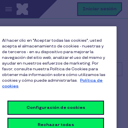
Pasar al contenido principal
B
Iniciar sesión
Centro de Ayuda
Consumidor
Al hacer clic en "Aceptar todas las cookies", usted
Uso de la tarjeta y beneficios
acepta el almacenamiento de cookies - nuestras y
¿Cuáles son los medios de pago disponibles con
de terceros - en su dispositivo para mejorar la
Pluxee?
navegación del sitio web, analizar el uso del mismo y
ayudar en nuestros esfuerzos de marketing. Por
favor, consulte nuestra Política de Cookies para
obtener más información sobre cómo utilizamos las
cookies y cómo puede administrarlas.
Política de
Buscar
cookies
Consumidor
Alimentación
¿Cuáles son los medios de
Configuración de cookies
pago disponibles con
Pluxee?
Rechazar todas