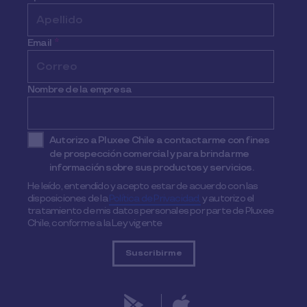
Email
*
Nombre de la empresa
Autorizo a Pluxee Chile a contactarme con fines
de prospección comercial y para brindarme
información sobre sus productos y servicios.
He leído, entendido y acepto estar de acuerdo con las
disposiciones de la
Política de Privacidad,
y autorizo el
tratamiento de mis datos personales por parte de Pluxee
Chile, conforme a la Ley vigente