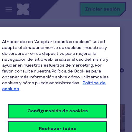
Pasar al contenido principal
B
Iniciar sesión
Home
Blog
Teletrabajo
Al hacer clic en "Aceptar todas las cookies", usted
Teletrabajo en Chile: cómo implementarlo con éxito
acepta el almacenamiento de cookies - nuestras y
de terceros - en su dispositivo para mejorar la
navegación del sitio web, analizar el uso del mismo y
ayudar en nuestros esfuerzos de marketing. Por
Teletrabajo en Chile: cómo
favor, consulte nuestra Política de Cookies para
obtener más información sobre cómo utilizamos las
implementarlo con éxito
cookies y cómo puede administrarlas.
Política de
cookies
4 Min de Lectura
28 Octubre 2022
Configuración de cookies
Rechazar todas