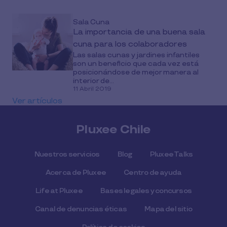
Sala Cuna
La importancia de una buena sala
cuna para los colaboradores
Las salas cunas y jardines infantiles
son un beneficio que cada vez está
posicionándose de mejor manera al
interior de...
11 Abril 2019
Ver artículos
Pluxee Chile
Nuestros servicios
Blog
Pluxee Talks
Acerca de Pluxee
Centro de ayuda
Life at Pluxee
Bases legales y concursos
Canal de denuncias éticas
Mapa del sitio