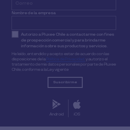
Nombre de la empresa
Autorizo a Pluxee Chile a contactarme con fines
de prospección comercial y para brindarme
información sobre sus productos y servicios.
He leído, entendido y acepto estar de acuerdo con las
disposiciones de la
Política de Privacidad,
y autorizo el
tratamiento de mis datos personales por parte de Pluxee
Chile, conforme a la Ley vigente
Android
iOS