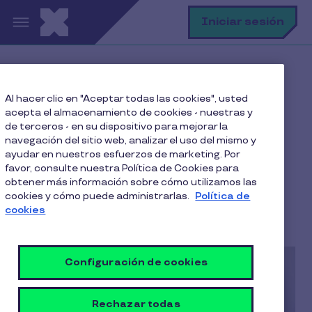
Pasar al contenido principal
B
Iniciar sesión
Home
Blog
Teletrabajo
Al hacer clic en "Aceptar todas las cookies", usted
¿Presencial, híbrido o teletrabajo en Chile?
acepta el almacenamiento de cookies - nuestras y
de terceros - en su dispositivo para mejorar la
navegación del sitio web, analizar el uso del mismo y
ayudar en nuestros esfuerzos de marketing. Por
¿Presencial, híbrido o
favor, consulte nuestra Política de Cookies para
obtener más información sobre cómo utilizamos las
teletrabajo en Chile?
cookies y cómo puede administrarlas.
Política de
cookies
4 Min de Lectura
28 Marzo 2023
Configuración de cookies
Rechazar todas