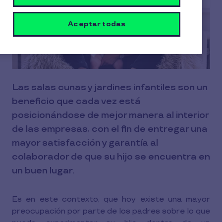
Aceptar todas
Las salas cunas y jardines infantiles son un
beneficio que cada vez está
posicionándose de mejor manera al interior
de las empresas, con el fin de entregar una
mayor satisfacción y garantía al
colaborador de que su hijo se encuentra en
un buen lugar.
Es en este contexto, que hoy existe una mayor
preocupación por parte de los padres sobre lo que