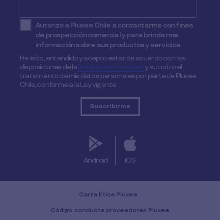
Autorizo a Pluxee Chile a contactarme con fines
de prospección comercial y para brindarme
información sobre sus productos y servicios.
He leído, entendido y acepto estar de acuerdo con las
disposiciones de la
Política de Privacidad,
y autorizo el
tratamiento de mis datos personales por parte de Pluxee
Chile, conforme a la Ley vigente
Android
iOS
Carta Ética Pluxee
Código conducta proveedores Pluxee