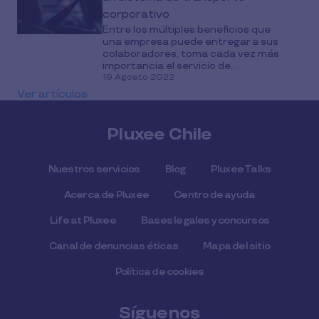
corporativo
Entre los múltiples beneficios que
una empresa puede entregar a sus
colaboradores, toma cada vez más
importancia el servicio de...
19 Agosto 2022
Ver artículos
Pluxee Chile
Nuestros servicios
Blog
Pluxee Talks
Acerca de Pluxee
Centro de ayuda
Life at Pluxee
Bases legales y concursos
Canal de denuncias éticas
Mapa del sitio
Política de cookies
Síguenos