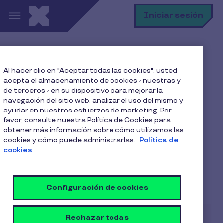
Pasar al contenido principal
B
Iniciar sesión
Home
Blog
Sala Cuna
Al hacer clic en "Aceptar todas las cookies", usted
La importancia de una buena sala cuna para los
acepta el almacenamiento de cookies - nuestras y
colaboradores
de terceros - en su dispositivo para mejorar la
navegación del sitio web, analizar el uso del mismo y
ayudar en nuestros esfuerzos de marketing. Por
favor, consulte nuestra Política de Cookies para
La importancia de una
obtener más información sobre cómo utilizamos las
cookies y cómo puede administrarlas.
Política de
buena sala cuna para los
cookies
colaboradores
3 Min de Lectura
11 Abril 2019
Configuración de cookies
Rechazar todas