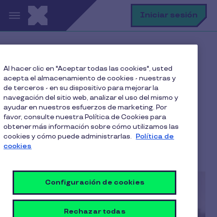
Pasar al contenido principal
B
Iniciar sesión
Home
Blog
Clima laboral
Al hacer clic en "Aceptar todas las cookies", usted
¿Por qué celebrar los logros de la empresa?
acepta el almacenamiento de cookies - nuestras y
de terceros - en su dispositivo para mejorar la
navegación del sitio web, analizar el uso del mismo y
ayudar en nuestros esfuerzos de marketing. Por
¿Por qué celebrar los
favor, consulte nuestra Política de Cookies para
obtener más información sobre cómo utilizamos las
logros de la empresa?
cookies y cómo puede administrarlas.
Política de
cookies
3 Min de Lectura
3 Noviembre 2022
Configuración de cookies
Rechazar todas