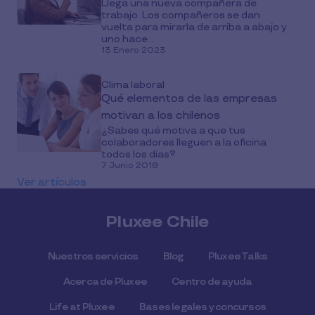
Llega una nueva compañera de
trabajo. Los compañeros se dan
vuelta para mirarla de arriba a abajo y
uno hace...
13 Enero 2023
Clima laboral
Qué elementos de las empresas
motivan a los chilenos
¿Sabes qué motiva a que tus
colaboradores lleguen a la oficina
todos los días?
7 Junio 2018
Ver artículos
Pluxee Chile
Nuestros servicios
Blog
Pluxee Talks
Acerca de Pluxee
Centro de ayuda
Life at Pluxee
Bases legales y concursos