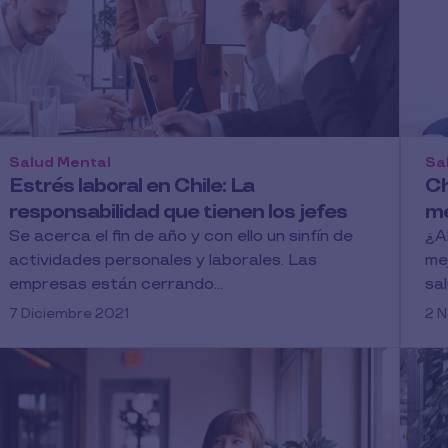
Salud Mental
Sa
Estrés laboral en Chile: La
Ch
responsabilidad que tienen los jefes
me
Se acerca el fin de año y con ello un sinfín de
¿A
actividades personales y laborales. Las
me
empresas están cerrando...
sal
7 Diciembre 2021
2 