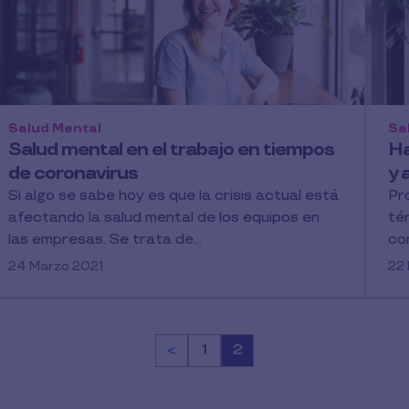
Salud Mental
Sa
Salud mental en el trabajo en tiempos
Ha
de coronavirus
y 
Si algo se sabe hoy es que la crisis actual está
Pr
afectando la salud mental de los equipos en
té
las empresas. Se trata de...
co
24 Marzo 2021
22 
<
Página
1
Página
2