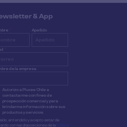
ewsletter & App
mbre
*
Apellido
il
*
bre de la empresa
Autorizo a Pluxee Chile a
contactarme con fines de
prospección comercial y para
brindarme información sobre sus
productos y servicios.
leído, entendido y acepto estar de
erdo con las disposiciones de la
Política