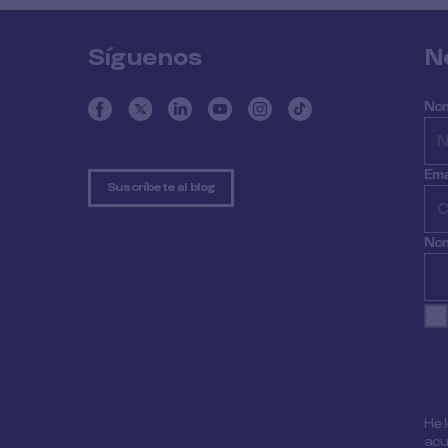
Síguenos
N
No
Ema
Suscríbete al blog
Nom
He 
acu