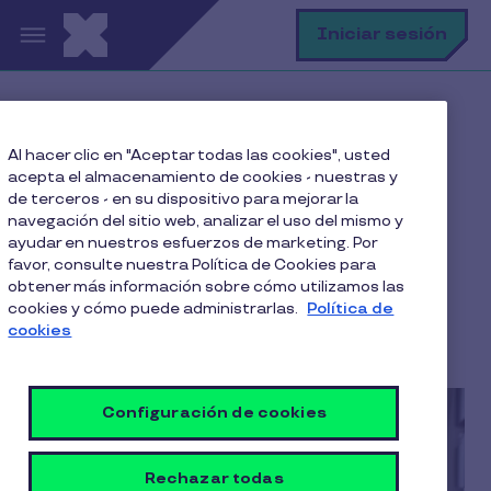
Pasar al contenido principal
B
Iniciar sesión
Home
Blog
Salud Mental
Al hacer clic en "Aceptar todas las cookies", usted
Guía útil: Cómo Enfrentar el Estrés de Marzo
acepta el almacenamiento de cookies - nuestras y
de terceros - en su dispositivo para mejorar la
navegación del sitio web, analizar el uso del mismo y
ayudar en nuestros esfuerzos de marketing. Por
Guía útil: Cómo Enfrentar
favor, consulte nuestra Política de Cookies para
obtener más información sobre cómo utilizamos las
el Estrés de Marzo
cookies y cómo puede administrarlas.
Política de
cookies
4 Min de Lectura
17 Febrero 2023
Configuración de cookies
Rechazar todas