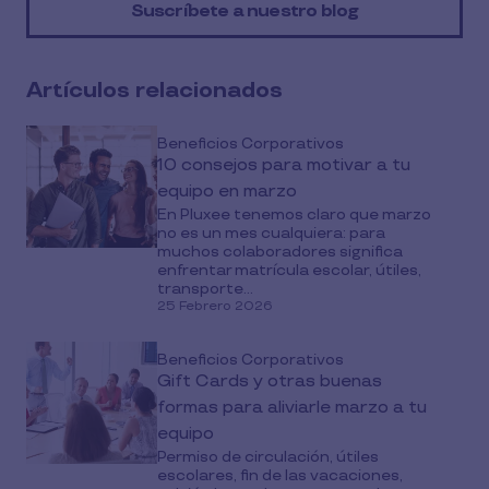
Suscríbete a nuestro blog
social
media
Artículos relacionados
Beneficios Corporativos
10 consejos para motivar a tu
equipo en marzo
En Pluxee tenemos claro que marzo
no es un mes cualquiera: para
muchos colaboradores significa
enfrentar matrícula escolar, útiles,
transporte...
25 Febrero 2026
Beneficios Corporativos
Gift Cards y otras buenas
formas para aliviarle marzo a tu
equipo
Permiso de circulación, útiles
escolares, fin de las vacaciones,