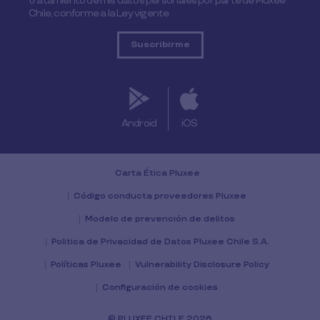
tratamiento de mis datos personales por parte de Pluxee
Chile, conforme a la Ley vigente
Android
iOS
Carta Ética Pluxee
Código conducta proveedores Pluxee
Modelo de prevención de delitos
Politica de Privacidad de Datos Pluxee Chile S.A.
Políticas Pluxee
Vulnerability Disclosure Policy
Configuración de cookies
© PLUXEE CHILE 2026