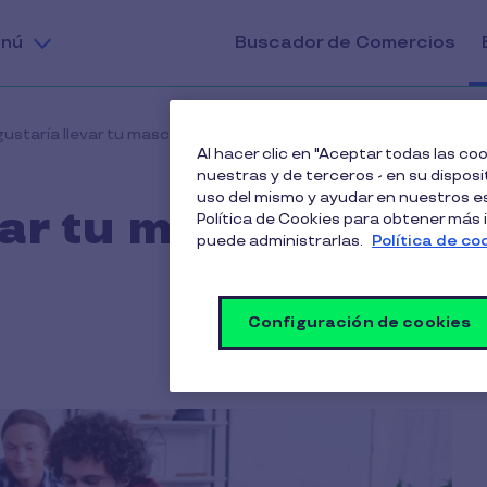
nú
Buscador de Comercios
ustaría llevar tu mascota a la oficina?
Al hacer clic en "Aceptar todas las c
nuestras y de terceros - en su disposit
uso del mismo y ayudar en nuestros es
var tu mascota a la
Política de Cookies para obtener más
puede administrarlas.
Política de co
Configuración de cookies