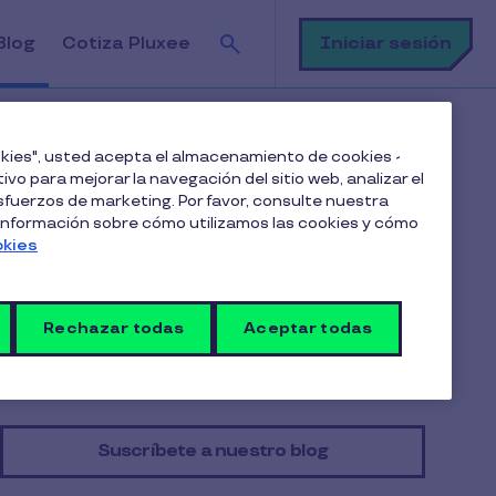
Buscar
Iniciar sesión
Blog
Cotiza Pluxee
ookies", usted acepta el almacenamiento de cookies -
ivo para mejorar la navegación del sitio web, analizar el
fuerzos de marketing. Por favor, consulte nuestra
Tabla de contenido
 información sobre cómo utilizamos las cookies y cómo
okies
Beneficios de las mascotas en la oficina
Cómo tener una oficina Pet Friendly que funcione
Rechazar todas
Aceptar todas
Políticas creativas
Suscríbete a nuestro blog