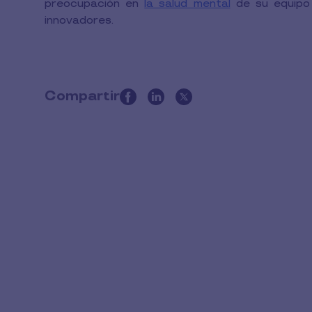
preocupación en
la salud mental
de su equipo 
innovadores.
Compartir
this
article
on
social
media