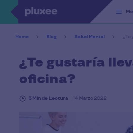
Pasar al contenido principal
Me
Home
Blog
Salud Mental
¿Te g
¿Te gustaría lle
oficina?
3 Min de Lectura
14 Marzo 2022