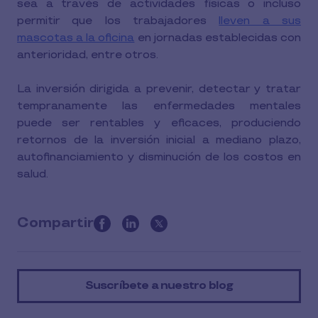
sea a través de actividades físicas o incluso
permitir que los trabajadores
lleven a sus
mascotas a la oficina
en jornadas establecidas con
anterioridad, entre otros.
La inversión dirigida a prevenir, detectar y tratar
tempranamente las enfermedades mentales
puede ser rentables y eficaces, produciendo
retornos de la inversión inicial a mediano plazo,
autofinanciamiento y disminución de los costos en
salud.
Compartir
this
article
on
Suscríbete a nuestro blog
social
media