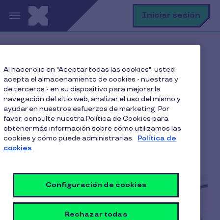
Pasar al contenido principal
B
Iniciar sesión
Home
Blog
Salud Mental
Al hacer clic en "Aceptar todas las cookies", usted
Los chilenos no son felices en sus trabajos
acepta el almacenamiento de cookies - nuestras y
de terceros - en su dispositivo para mejorar la
navegación del sitio web, analizar el uso del mismo y
ayudar en nuestros esfuerzos de marketing. Por
Los chilenos no son
favor, consulte nuestra Política de Cookies para
obtener más información sobre cómo utilizamos las
felices en sus trabajos
cookies y cómo puede administrarlas.
Política de
cookies
2 Min de Lectura
26 Abril 2022
Configuración de cookies
Rechazar todas