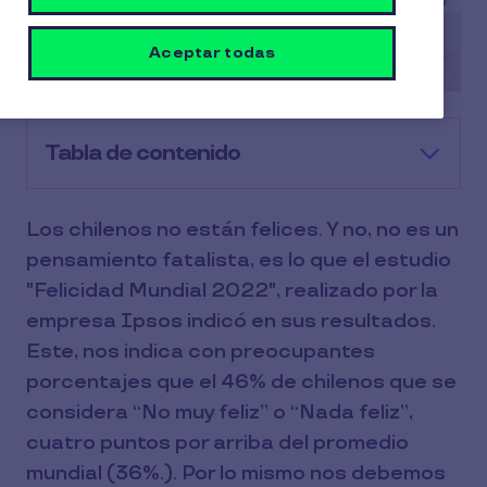
Aceptar todas
Tabla de contenido
Los chilenos no están felices. Y no, no es un
pensamiento fatalista, es lo que el estudio
"Felicidad Mundial 2022", realizado por la
empresa Ipsos indicó en sus resultados.
Este, nos indica con preocupantes
porcentajes que el 46% de chilenos que se
considera “No muy feliz” o “Nada feliz”,
cuatro puntos por arriba del promedio
mundial (36%.). Por lo mismo nos debemos