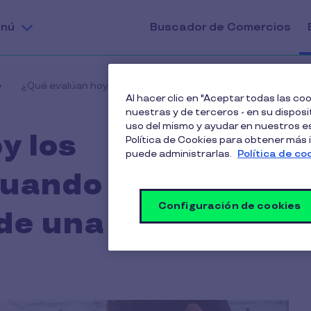
nú
Buscador de Comercios
¿Qué evalúan hoy los colaboradores cuando deciden queda
Al hacer clic en "Aceptar todas las c
nuestras y de terceros - en su disposit
uso del mismo y ayudar en nuestros es
y los
Política de Cookies para obtener más
puede administrarlas.
Política de co
cuando deciden
Configuración de cookies
 de una empresa?