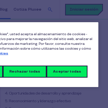
Buscar
Iniciar sesión
Blog
Cotiza Pluxee
rse o irse de una empresa?
ookies", usted acepta el almacenamiento de cookies -
ivo para mejorar la navegación del sitio web, analizar el
fuerzos de marketing. Por favor, consulte nuestra
Tabla de contenido
 información sobre cómo utilizamos las cookies y cómo
okies
1. Compensación total y beneficios
competitivos
Rechazar todas
Aceptar todas
2. Cultura organizacional y sentido de pertenencia
3. Flexibilidad y equilibrio entre vida personal y
laboral
4. Oportunidades de desarrollo y aprendizaje
5. Reconocimiento y liderazgo efectivo