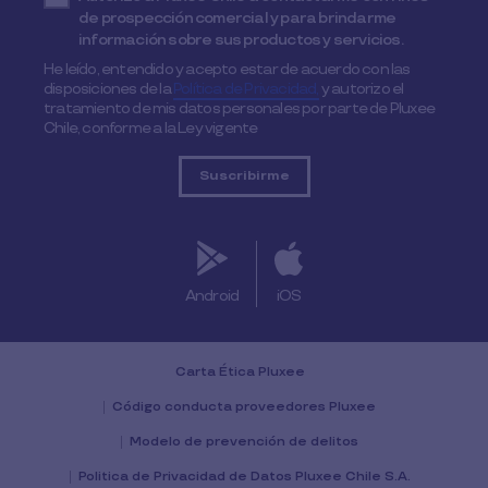
de prospección comercial y para brindarme
información sobre sus productos y servicios.
He leído, entendido y acepto estar de acuerdo con las
disposiciones de la
Política de Privacidad,
y autorizo el
tratamiento de mis datos personales por parte de Pluxee
Chile, conforme a la Ley vigente
Android
iOS
Carta Ética Pluxee
Código conducta proveedores Pluxee
Modelo de prevención de delitos
Politica de Privacidad de Datos Pluxee Chile S.A.