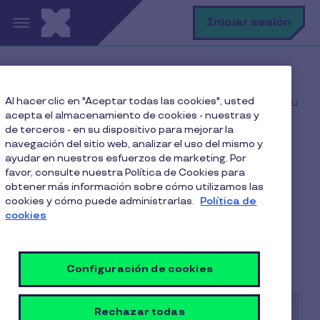
Pasar al contenido principal
B
Iniciar sesión
Home
Blog
Salud Mental
Al hacer clic en "Aceptar todas las cookies", usted
3 formas en las que puedes cuidar la salud mental de tu
acepta el almacenamiento de cookies - nuestras y
equipo
de terceros - en su dispositivo para mejorar la
navegación del sitio web, analizar el uso del mismo y
ayudar en nuestros esfuerzos de marketing. Por
favor, consulte nuestra Política de Cookies para
3 formas en las que
obtener más información sobre cómo utilizamos las
cookies y cómo puede administrarlas.
Política de
puedes cuidar la salud
cookies
mental de tu equipo
5 Min de Lectura
18 Junio 2026
Configuración de cookies
Rechazar todas