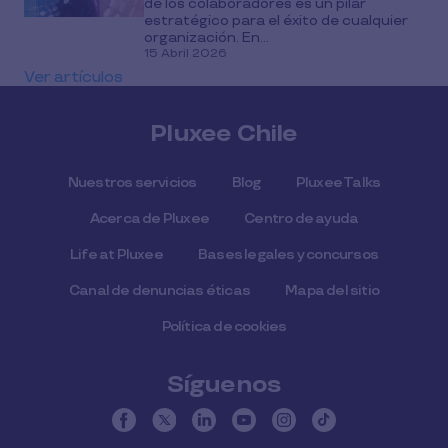
de los colaboradores es un pilar
estratégico para el éxito de cualquier
organización. En...
15 Abril 2026
Ver artículos
Pluxee Chile
Nuestros servicios
Blog
Pluxee Talks
Acerca de Pluxee
Centro de ayuda
Life at Pluxee
Bases legales y concursos
Canal de denuncias éticas
Mapa del sitio
Política de cookies
Síguenos