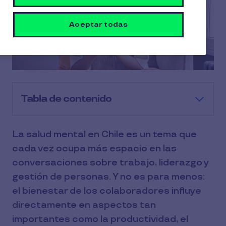
Aceptar todas
Tabla de contenido
La salud mental en Chile es un tema que
cada vez ocupa más espacio en las
conversaciones sobre trabajo, liderazgo y
gestión de personas. Y no es para menos:
el bienestar de los colaboradores influye
directamente en aspectos tan
importantes como la productividad, el