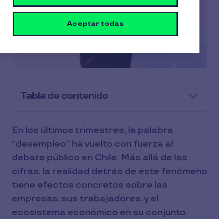
Aceptar todas
Tabla de contenido
En los últimos trimestres, la palabra
“desempleo” ha vuelto con fuerza al
debate público en Chile. Más allá de las
cifras, la realidad detrás de este fenómeno
tiene efectos concretos sobre las
empresas, sus trabajadores, y el
ecosistema económico en su conjunto.