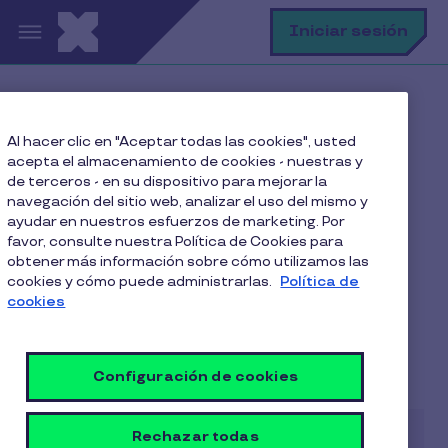
Pasar al contenido principal
B
Iniciar sesión
Home
Blog
Clima laboral
Al hacer clic en "Aceptar todas las cookies", usted
¿Cómo afecta el aumento del desempleo en Chile a tu
acepta el almacenamiento de cookies - nuestras y
empresa?
de terceros - en su dispositivo para mejorar la
navegación del sitio web, analizar el uso del mismo y
ayudar en nuestros esfuerzos de marketing. Por
favor, consulte nuestra Política de Cookies para
¿Cómo afecta el aumento
obtener más información sobre cómo utilizamos las
cookies y cómo puede administrarlas.
Política de
del desempleo en Chile a
cookies
tu empresa?
5 Min de Lectura
29 Julio 2025
Configuración de cookies
Rechazar todas