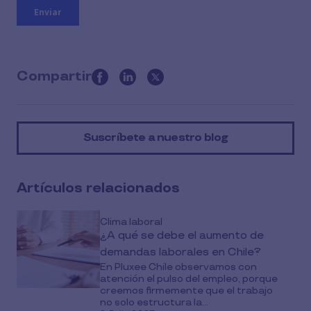
Compartir
this
article
on
Suscríbete a nuestro blog
social
media
Artículos relacionados
Clima laboral
¿A qué se debe el aumento de
demandas laborales en Chile?
En Pluxee Chile observamos con
atención el pulso del empleo, porque
creemos firmemente que el trabajo
no solo estructura la...