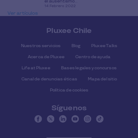
el ausentismo...
14 Febrero 2022
Ver artículos
Pluxee Chile
Nuestros servicios
Blog
Pluxee Talks
Acerca de Pluxee
Centro de ayuda
Life at Pluxee
Bases legales y concursos
Canal de denuncias éticas
Mapa del sitio
Política de cookies
Síguenos