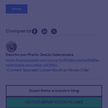
Compartir
this
article
on
social
Escrito por
María Jesús Valenzuela
media
https://www.linkedin.com/in/mar%C3%ADa-jes%C3%BAs-
valenzuela-mac-kellar-a4181a1…
Content Specialist Latam South en Pluxee Chile
Suscríbete a nuestro blog
COTIZA BENEFICIOS PLUXEE