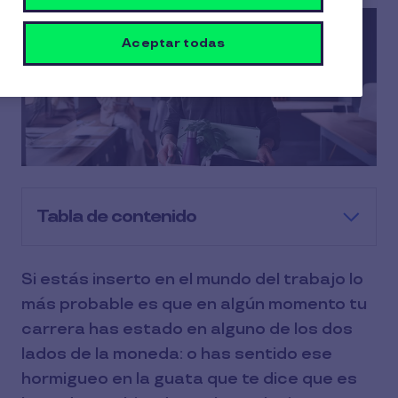
Aceptar todas
Tabla de contenido
Si estás inserto en el mundo del trabajo lo
más probable es que en algún momento tu
carrera has estado en alguno de los dos
lados de la moneda: o has sentido ese
hormigueo en la guata que te dice que es