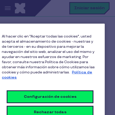
Pasar al contenido principal
B
Iniciar sesión
Home
Blog
Al hacer clic en "Aceptar todas las cookies", usted
Rotación de personal
acepta el almacenamiento de cookies - nuestras y
Las 10 Razones Más Comunes de Renuncia Voluntaria
de terceros - en su dispositivo para mejorar la
navegación del sitio web, analizar el uso del mismo y
ayudar en nuestros esfuerzos de marketing. Por
favor, consulte nuestra Política de Cookies para
obtener más información sobre cómo utilizamos las
Las 10 Razones Más
cookies y cómo puede administrarlas.
Política de
Comunes de Renuncia
cookies
Voluntaria
Configuración de cookies
María Jesús Valenzuela
8 Min de Lectura
6 Julio 2026
Rechazar todas