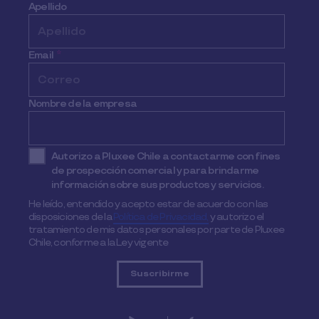
Apellido
Email
*
Nombre de la empresa
Autorizo a Pluxee Chile a contactarme con fines
de prospección comercial y para brindarme
información sobre sus productos y servicios.
He leído, entendido y acepto estar de acuerdo con las
disposiciones de la
Política de Privacidad,
y autorizo el
tratamiento de mis datos personales por parte de Pluxee
Chile, conforme a la Ley vigente