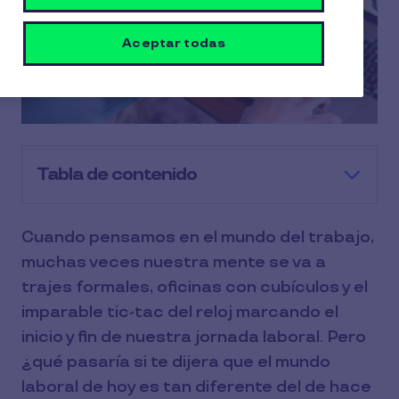
Aceptar todas
Tabla de contenido
Cuando pensamos en el mundo del trabajo,
muchas veces nuestra mente se va a
trajes formales, oficinas con cubículos y el
imparable tic-tac del reloj marcando el
inicio y fin de nuestra jornada laboral. Pero
¿qué pasaría si te dijera que el mundo
laboral de hoy es tan diferente del de hace