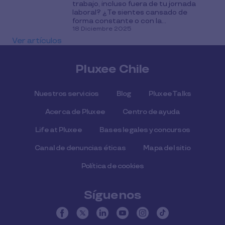
trabajo, incluso fuera de tu jornada
laboral? ¿Te sientes cansado de
forma constante o con la...
18 Diciembre 2025
Ver artículos
Pluxee Chile
Nuestros servicios
Blog
Pluxee Talks
Acerca de Pluxee
Centro de ayuda
Life at Pluxee
Bases legales y concursos
Canal de denuncias éticas
Mapa del sitio
Política de cookies
Síguenos