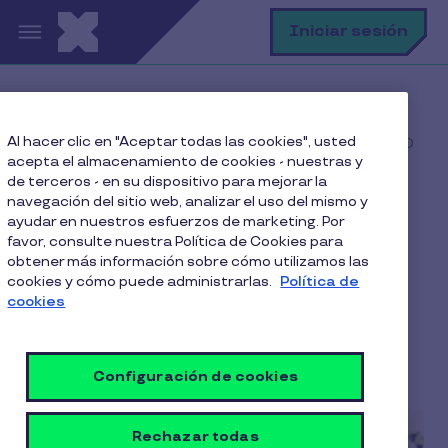
Pasar al contenido principal
B
Iniciar sesión
Home
Blog
Clima laboral
Al hacer clic en "Aceptar todas las cookies", usted
¿Cómo ha cambiado el mundo laboral en los últimos 30
acepta el almacenamiento de cookies - nuestras y
años?
de terceros - en su dispositivo para mejorar la
navegación del sitio web, analizar el uso del mismo y
ayudar en nuestros esfuerzos de marketing. Por
favor, consulte nuestra Política de Cookies para
¿Cómo ha cambiado el
obtener más información sobre cómo utilizamos las
cookies y cómo puede administrarlas.
Política de
mundo laboral en los
cookies
últimos 30 años?
6 Min de Lectura
7 Junio 2024
Configuración de cookies
Rechazar todas