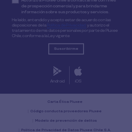
Autorizo a Pluxee Chile a contactarme con fines
de prospección comercial y para brindarme
información sobre sus productos y servicios.
He leído, entendido y acepto estar de acuerdo con las
disposiciones de la
Política de Privacidad,
y autorizo el
tratamiento de mis datos personales por parte de Pluxee
Chile, conforme a la Ley vigente
Android
iOS
Carta Ética Pluxee
Código conducta proveedores Pluxee
Modelo de prevención de delitos
Politica de Privacidad de Datos Pluxee Chile S.A.