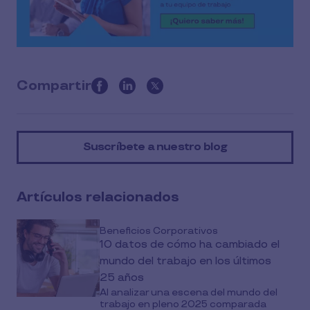
Compartir
this
article
on
Suscríbete a nuestro blog
social
media
Artículos relacionados
Beneficios Corporativos
10 datos de cómo ha cambiado el
mundo del trabajo en los últimos
25 años
Al analizar una escena del mundo del
trabajo en pleno 2025 comparada