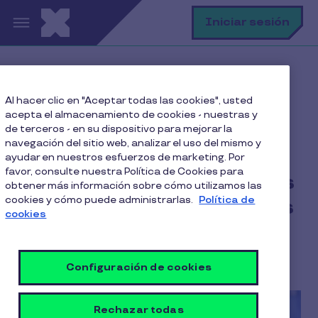
Pasar al contenido principal
B
Iniciar sesión
Home
Blog
Pymes
Al hacer clic en "Aceptar todas las cookies", usted
Las 4 mejores actividades de integración de equipos
acepta el almacenamiento de cookies - nuestras y
para PYMEs
de terceros - en su dispositivo para mejorar la
navegación del sitio web, analizar el uso del mismo y
ayudar en nuestros esfuerzos de marketing. Por
favor, consulte nuestra Política de Cookies para
Las 4 mejores actividades
obtener más información sobre cómo utilizamos las
cookies y cómo puede administrarlas.
Política de
de integración de equipos
cookies
para PYMEs
4 Min de Lectura
5 Abril 2018
Configuración de cookies
Rechazar todas