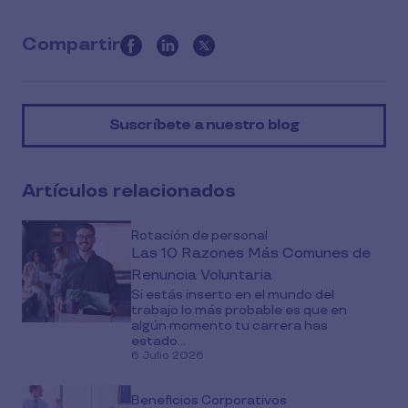
Compartir
this
article
on
Suscríbete a nuestro blog
social
media
Artículos relacionados
Rotación de personal
Las 10 Razones Más Comunes de
Renuncia Voluntaria
Si estás inserto en el mundo del
trabajo lo más probable es que en
algún momento tu carrera has
estado...
6 Julio 2026
Beneficios Corporativos