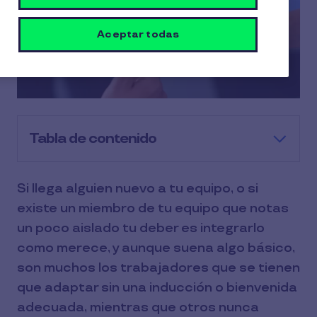
Aceptar todas
Tabla de contenido
Si llega alguien nuevo a tu equipo, o si
existe un miembro de tu equipo que notas
un poco aislado tu deber es integrarlo
como merece, y aunque suena algo básico,
son muchos los trabajadores que se tienen
que adaptar sin una inducción o bienvenida
adecuada, mientras que otros nunca