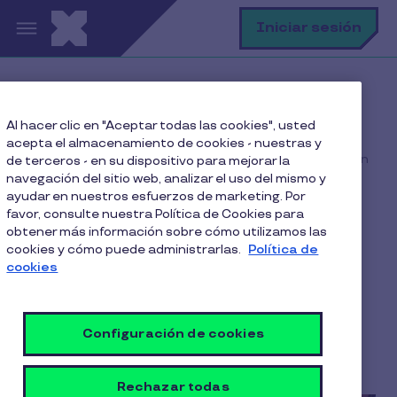
Pasar al contenido principal
B
Iniciar sesión
Home
Blog
Al hacer clic en "Aceptar todas las cookies", usted
Rotación de personal
acepta el almacenamiento de cookies - nuestras y
Las 5 causas más comunes de renuncia voluntaria a fin
de terceros - en su dispositivo para mejorar la
de año
navegación del sitio web, analizar el uso del mismo y
ayudar en nuestros esfuerzos de marketing. Por
favor, consulte nuestra Política de Cookies para
obtener más información sobre cómo utilizamos las
cookies y cómo puede administrarlas.
Política de
Las 5 causas más
cookies
comunes de renuncia
voluntaria a fin de año
Configuración de cookies
6 Min de Lectura
28 Noviembre 2025
Rechazar todas