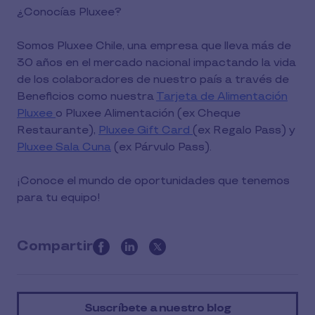
¿Conocías Pluxee?
Somos Pluxee Chile, una empresa que lleva más de
30 años en el mercado nacional impactando la vida
de los colaboradores de nuestro país a través de
Beneficios como nuestra
Tarjeta de Alimentación
Pluxee
o Pluxee Alimentación (ex Cheque
Restaurante),
Pluxee Gift Card
(ex Regalo Pass) y
Pluxee Sala Cuna
(ex Párvulo Pass).
¡Conoce el mundo de oportunidades que tenemos
para tu equipo!
Compartir
this
article
on
Suscríbete a nuestro blog
social