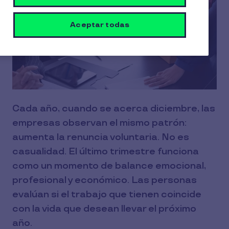
Aceptar todas
Cada año, cuando se acerca diciembre, las
empresas observan el mismo patrón:
aumenta la renuncia voluntaria. No es
casualidad. El último trimestre funciona
como un momento de balance emocional,
profesional y económico. Las personas
evalúan si el trabajo que tienen coincide
con la vida que desean llevar el próximo
año.