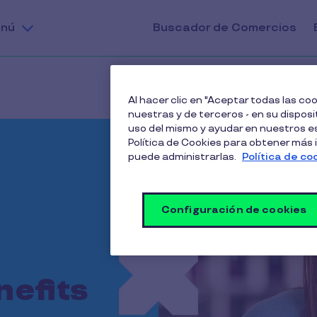
nú
Buscador de Comercios
Al hacer clic en "Aceptar todas las c
nuestras y de terceros - en su disposit
uso del mismo y ayudar en nuestros es
Política de Cookies para obtener más
puede administrarlas.
Política de co
Configuración de cookies
nefits