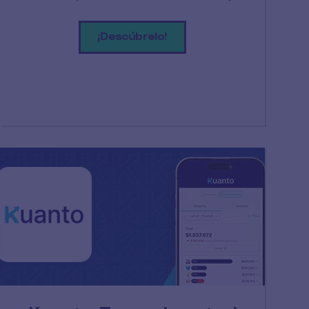
¡Descúbrelo!