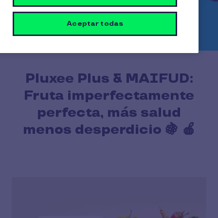
Aceptar todas
Pluxee Plus & MAIFUD:
Fruta imperfectamente
perfecta, más salud
menos desperdicio 🍇 🍎