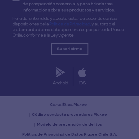
de prospección comercial y para brindarme
información sobre sus productos y servicios.
He leído, entendido y acepto estar de acuerdo con las
disposiciones de la
Política de Privacidad,
y autorizo el
tratamiento de mis datos personales por parte de Pluxee
Chile, conforme a la Ley vigente
Android
iOS
Carta Ética Pluxee
Código conducta proveedores Pluxee
Modelo de prevención de delitos
Politica de Privacidad de Datos Pluxee Chile S.A.