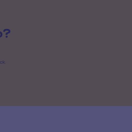
o?
ck.