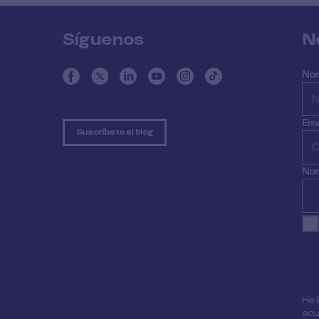
Síguenos
N
No
Ema
Suscríbete al blog
Nom
He 
acu