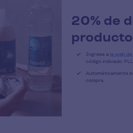
20% de d
productos
Ingresa a
la web d
código indicado: 
Automáticamente se 
compra