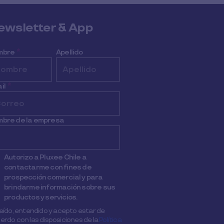
ewsletter & App
mbre
*
Apellido
il
*
bre de la empresa
Autorizo a Pluxee Chile a
contactarme con fines de
prospección comercial y para
brindarme información sobre sus
productos y servicios.
leído, entendido y acepto estar de
erdo con las disposiciones de la
Política