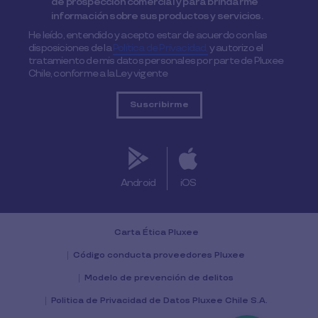
de prospección comercial y para brindarme
información sobre sus productos y servicios.
He leído, entendido y acepto estar de acuerdo con las
disposiciones de la
Política de Privacidad,
y autorizo el
tratamiento de mis datos personales por parte de Pluxee
Chile, conforme a la Ley vigente
Android
iOS
Carta Ética Pluxee
Código conducta proveedores Pluxee
Modelo de prevención de delitos
Politica de Privacidad de Datos Pluxee Chile S.A.