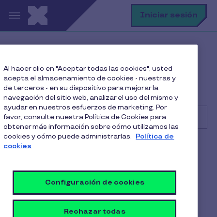
Pasar al contenido principal
B
Iniciar sesión
Centro de Ayuda
Comercio
Al hacer clic en "Aceptar todas las cookies", usted
Facturación, reembolsos y contratos
acepta el almacenamiento de cookies - nuestras y
¿Cuánto tarda Pluxee en hacer el reembolso de las
de terceros - en su dispositivo para mejorar la
compras efectuadas con su sistema?
navegación del sitio web, analizar el uso del mismo y
ayudar en nuestros esfuerzos de marketing. Por
favor, consulte nuestra Política de Cookies para
obtener más información sobre cómo utilizamos las
cookies y cómo puede administrarlas.
Política de
Buscar
cookies
Comercio
Alimentación
¿Cuánto tarda Pluxee en
Configuración de cookies
hacer el reembolso de las
compras efectuadas con su
Rechazar todas