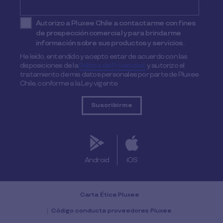
Autorizo a Pluxee Chile a contactarme con fines
de prospección comercial y para brindarme
información sobre sus productos y servicios.
He leído, entendido y acepto estar de acuerdo con las
disposiciones de la
Política de Privacidad,
y autorizo el
tratamiento de mis datos personales por parte de Pluxee
Chile, conforme a la Ley vigente
Android
iOS
Carta Ética Pluxee
Código conducta proveedores Pluxee