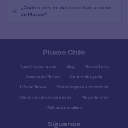
¿Cuáles son los datos de facturación
de Pluxee?
Pluxee Chile
Nuestros servicios
Blog
Pluxee Talks
Acerca de Pluxee
Centro de ayuda
Life at Pluxee
Bases legales y concursos
Canal de denuncias éticas
Mapa del sitio
Política de cookies
Síguenos