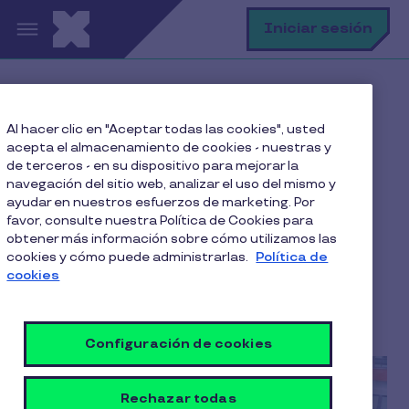
Pasar al contenido principal
B
Iniciar sesión
Home
Blog
Al hacer clic en "Aceptar todas las cookies", usted
Reducción de la Jornada Laboral
acepta el almacenamiento de cookies - nuestras y
¿Qué implica la ley de 40 horas laborales en Chile?
de terceros - en su dispositivo para mejorar la
navegación del sitio web, analizar el uso del mismo y
ayudar en nuestros esfuerzos de marketing. Por
favor, consulte nuestra Política de Cookies para
obtener más información sobre cómo utilizamos las
¿Qué implica la ley de 40
cookies y cómo puede administrarlas.
Política de
horas laborales en Chile?
cookies
4 Min de Lectura
9 Febrero 2023
Configuración de cookies
Rechazar todas