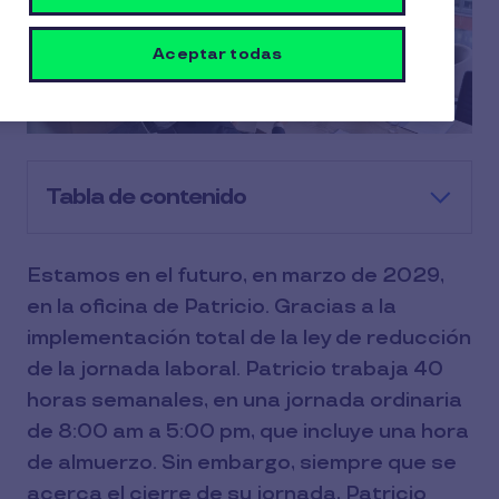
Aceptar todas
Tabla de contenido
Estamos en el futuro, en marzo de 2029,
en la oficina de Patricio. Gracias a la
implementación total de la ley de reducción
de la jornada laboral. Patricio trabaja 40
horas semanales, en una jornada ordinaria
de 8:00 am a 5:00 pm, que incluye una hora
de almuerzo. Sin embargo, siempre que se
acerca el cierre de su jornada, Patricio