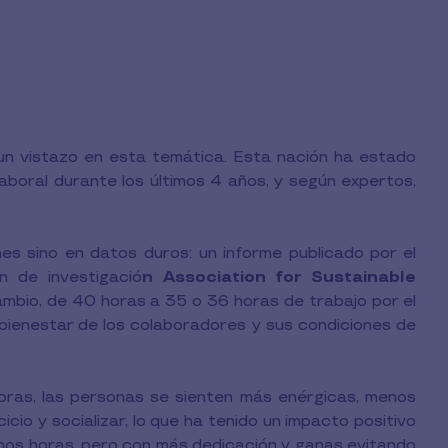
 un vistazo en esta temática. Esta nación ha estado
boral durante los últimos 4 años, y según expertos,
s sino en datos duros: un informe publicado por el
n de investigació
n Association for Sustainable
bio, de 40 horas a 35 o 36 horas de trabajo por el
 bienestar de los colaboradores y sus condiciones de
horas, las personas se sienten más enérgicas, menos
cio y socializar, lo que ha tenido un impacto positivo
enos horas, pero con más dedicación y ganas evitando