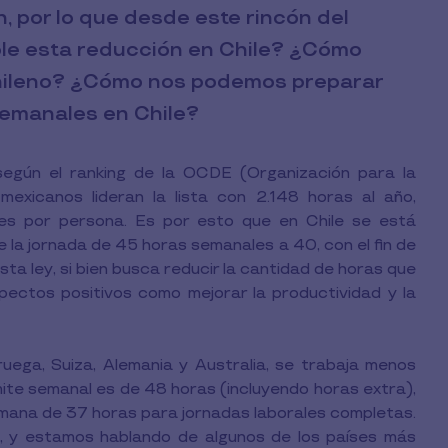
, por lo que desde este rincón del
le esta reducción en Chile? ¿Cómo
chileno? ¿Cómo nos podemos preparar
semanales en Chile?
según el ranking de la OCDE (Organización para la
exicanos lideran la lista con 2.148 horas al año,
les por persona. Es por esto que en Chile se está
 la jornada de 45 horas semanales a 40, con el fin de
sta ley, si bien busca reducir la cantidad de horas que
pectos positivos como mejorar la productividad y la
ega, Suiza, Alemania y Australia, se trabaja menos
ímite semanal es de 48 horas (incluyendo horas extra),
emana de 37 horas para jornadas laborales completas.
o, y estamos hablando de algunos de los países más