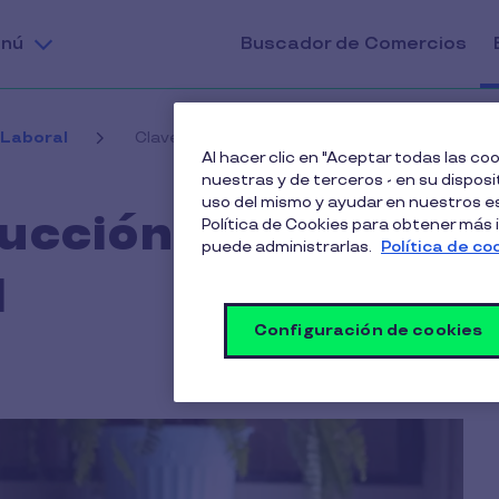
nú
Buscador de Comercios
 Laboral
Claves de la Reducción de la Jornada Laboral
Al hacer clic en "Aceptar todas las c
nuestras y de terceros - en su disposit
uso del mismo y ayudar en nuestros es
ucción de la
Política de Cookies para obtener más
puede administrarlas.
Política de co
l
Configuración de cookies