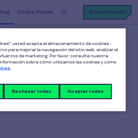
Buscar
Iniciar sesión
Blog
Cotiza Pluxee
ookies", usted acepta el almacenamiento de cookies -
ivo para mejorar la navegación del sitio web, analizar el
fuerzos de marketing. Por favor, consulte nuestra
 información sobre cómo utilizamos las cookies y cómo
Suscríbete a nuestro blog
okies
Rechazar todas
Aceptar todas