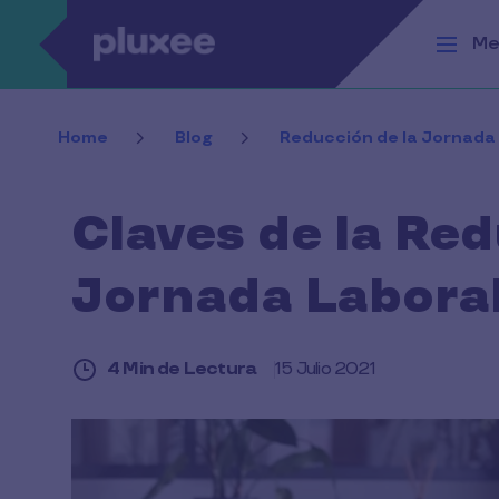
Pasar al contenido principal
Me
Home
Blog
Reducción de la Jornada
Claves de la Red
Jornada Labora
4 Min de Lectura
15 Julio 2021