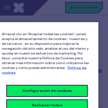
Pasar al contenido principal
B
Iniciar sesión
Home
Blog
Al hacer clic en "Aceptar todas las cookies", usted
Rotación de personal
acepta el almacenamiento de cookies - nuestras y
¿Problemas de rotación de personal? Haz este test y
de terceros - en su dispositivo para mejorar la
detecta posibles causas
navegación del sitio web, analizar el uso del mismo y
ayudar en nuestros esfuerzos de marketing. Por
favor, consulte nuestra Política de Cookies para
obtener más información sobre cómo utilizamos las
cookies y cómo puede administrarlas.
Política de
¿Problemas de rotación de
cookies
personal? Haz este test y
detecta posibles causas
Configuración de cookies
5 Min de Lectura
27 Mayo 2026
Rechazar todas