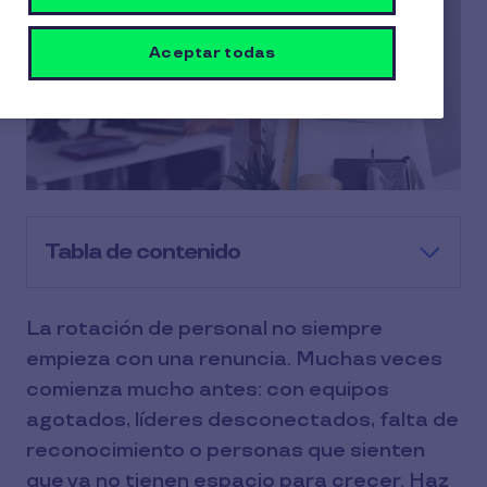
Aceptar todas
Tabla de contenido
La rotación de personal no siempre
empieza con una renuncia. Muchas veces
comienza mucho antes: con equipos
agotados, líderes desconectados, falta de
reconocimiento o personas que sienten
que ya no tienen espacio para crecer. Haz