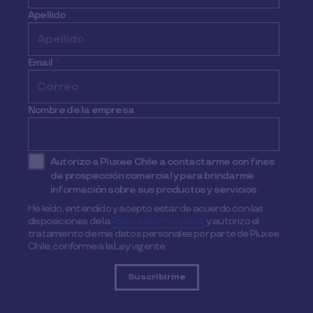
Apellido
Email
*
Nombre de la empresa
Autorizo a Pluxee Chile a contactarme con fines
de prospección comercial y para brindarme
información sobre sus productos y servicios.
He leído, entendido y acepto estar de acuerdo con las
disposiciones de la
Política de Privacidad,
y autorizo el
tratamiento de mis datos personales por parte de Pluxee
Chile, conforme a la Ley vigente