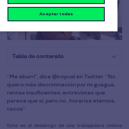
Aceptar todas
Tabla de contenido
“Me aburrí”, dice @iropval en Twitter. “No
quiero más discriminación por mi guagua,
rentas insuficientes, entrevistas que
parece que sí, pero no…horarios eternos,
tacos”.
Este es el desahogo de una trabajadora chilena