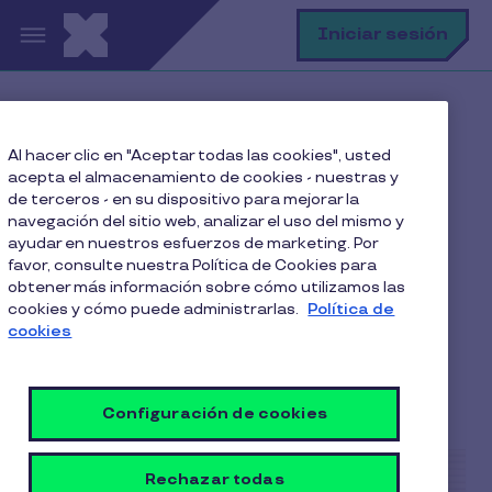
Pasar al contenido principal
B
Iniciar sesión
Home
Blog
Clima laboral
Al hacer clic en "Aceptar todas las cookies", usted
Maltrato laboral: hay muchos colaboradores que
acepta el almacenamiento de cookies - nuestras y
renuncian
de terceros - en su dispositivo para mejorar la
navegación del sitio web, analizar el uso del mismo y
ayudar en nuestros esfuerzos de marketing. Por
favor, consulte nuestra Política de Cookies para
Maltrato laboral: hay
obtener más información sobre cómo utilizamos las
cookies y cómo puede administrarlas.
Política de
muchos colaboradores
cookies
que renuncian
4 Min de Lectura
23 Marzo 2023
Configuración de cookies
Rechazar todas