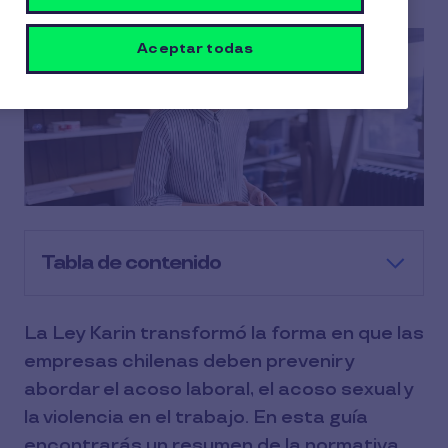
Aceptar todas
Tabla de contenido
La Ley Karin transformó la forma en que las
empresas chilenas deben prevenir y
abordar el acoso laboral, el acoso sexual y
la violencia en el trabajo. En esta guía
encontrarás un resumen de la normativa,