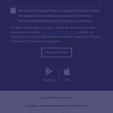
Autorizo a Pluxee Chile a contactarme con fines
de prospección comercial y para brindarme
información sobre sus productos y servicios.
He leído, entendido y acepto estar de acuerdo con las
disposiciones de la
Política de Privacidad,
y autorizo el
tratamiento de mis datos personales por parte de Pluxee
Chile, conforme a la Ley vigente
Android
iOS
Carta Ética Pluxee
Código conducta proveedores Pluxee