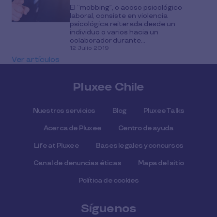
El “mobbing”, o acoso psicológico
laboral, consiste en violencia
psicológica reiterada desde un
individuo o varios hacia un
colaborador durante...
12 Julio 2019
Ver artículos
Pluxee Chile
Nuestros servicios
Blog
Pluxee Talks
Acerca de Pluxee
Centro de ayuda
Life at Pluxee
Bases legales y concursos
Canal de denuncias éticas
Mapa del sitio
Política de cookies
Síguenos