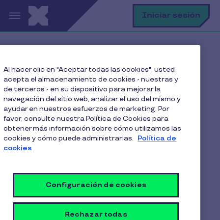
Pasar al contenido principal
B
Iniciar sesión
Home
Blog
Clima laboral
Al hacer clic en "Aceptar todas las cookies", usted
Guía completa de la Ley Karin Chile: qué es, cómo
acepta el almacenamiento de cookies - nuestras y
denunciar y principales cambios
de terceros - en su dispositivo para mejorar la
navegación del sitio web, analizar el uso del mismo y
ayudar en nuestros esfuerzos de marketing. Por
favor, consulte nuestra Política de Cookies para
Guía completa de la Ley
obtener más información sobre cómo utilizamos las
cookies y cómo puede administrarlas.
Política de
Karin Chile: qué es, cómo
cookies
denunciar y principales
cambios
Configuración de cookies
7 Min de Lectura
Catalina Gómez
Rechazar todas
6 Julio 2026