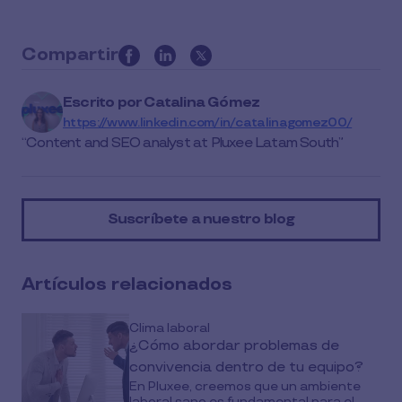
Compartir
this
article
Escrito por
Catalina Gómez
on
https://www.linkedin.com/in/catalinagomez00/
social
Content and SEO analyst at Pluxee Latam South
media
Suscríbete a nuestro blog
Artículos relacionados
Clima laboral
¿Cómo abordar problemas de
convivencia dentro de tu equipo?
En Pluxee, creemos que un ambiente
laboral sano es fundamental para el