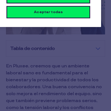
Aceptar todas
Tabla de contenido
En Pluxee, creemos que un ambiente
laboral sano es fundamental para el
bienestar y la productividad de todos los
colaboradores. Una buena convivencia no
solo mejora el rendimiento del equipo, sino
que también previene problemas serios,
como la tensión laboral y los conflictos