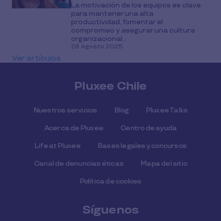
La motivación de los equipos es clave
para mantener una alta
productividad, fomentar el
compromiso y asegurar una cultura
organizacional...
28 Agosto 2025
Ver artículos
Pluxee Chile
Nuestros servicios
Blog
Pluxee Talks
Acerca de Pluxee
Centro de ayuda
Life at Pluxee
Bases legales y concursos
Canal de denuncias éticas
Mapa del sitio
Política de cookies
Síguenos