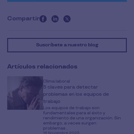
Compartir
this
article
on
Suscríbete a nuestro blog
social
media
Artículos relacionados
Clima laboral
5 claves para detectar
problemas en los equipos de
trabajo
Los equipos de trabajo son
fundamentales para el éxito y
rendimiento de una organización. Sin
embargo, a veces surgen
problemas...
16 Noviembre 2023