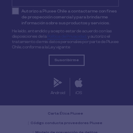
Autorizo a Pluxee Chile a contactarme con fines
de prospección comercial y para brindarme
información sobre sus productos y servicios.
He leído, entendido y acepto estar de acuerdo con las
disposiciones de la
Política de Privacidad,
y autorizo el
tratamiento de mis datos personales por parte de Pluxee
Chile, conforme a la Ley vigente
Android
iOS
Carta Ética Pluxee
Código conducta proveedores Pluxee
Modelo de prevención de delitos