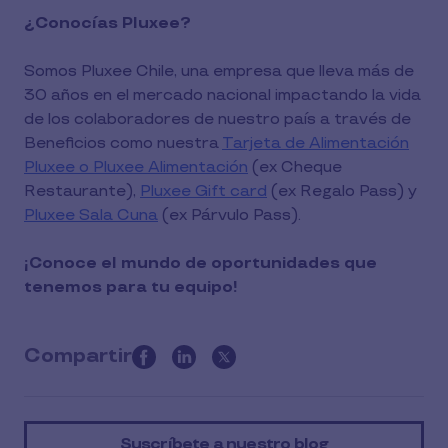
¿Conocías Pluxee?
Somos Pluxee Chile, una empresa que lleva más de
30 años en el mercado nacional impactando la vida
de los colaboradores de nuestro país a través de
Beneficios como nuestra
Tarjeta de Alimentación
Pluxee o Pluxee Alimentación
(ex Cheque
Restaurante),
Pluxee Gift card
(ex Regalo Pass) y
Pluxee Sala Cuna
(ex Párvulo Pass).
¡Conoce el mundo de oportunidades que
tenemos para tu equipo!
Compartir
this
article
on
Suscríbete a nuestro blog