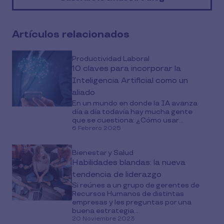
social
media
Artículos relacionados
Productividad Laboral
10 claves para incorporar la
Inteligencia Artificial como un
aliado
En un mundo en donde la IA avanza
día a día todavía hay mucha gente
que se cuestiona: ¿Cómo usar...
6 Febrero 2025
Bienestar y Salud
Habilidades blandas: la nueva
tendencia de liderazgo
Si reúnes a un grupo de gerentes de
Recursos Humanos de distintas
empresas y les preguntas por una
buena estrategia...
20 Noviembre 2023