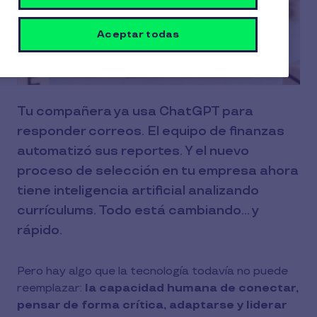
Aceptar todas
Tu compañera ya usa ChatGPT para
responder correos. El equipo de finanzas
automatizó sus reportes. Y el nuevo
proceso de selección en tu empresa ahora
tiene inteligencia artificial analizando
currículums. Todo está cambiando... y
rápido.
Pero hay algo que la tecnología todavía no puede
reemplazar:
la capacidad humana de conectar,
pensar de forma crítica, adaptarse y liderar