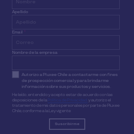
Apellido
Email
*
Nombre de la empresa
Autorizo a Pluxee Chile a contactarme con fines
de prospección comercial y para brindarme
información sobre sus productos y servicios.
He leído, entendido y acepto estar de acuerdo con las
disposiciones de la
Política de Privacidad,
y autorizo el
tratamiento de mis datos personales por parte de Pluxee
Chile, conforme a la Ley vigente