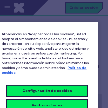
Pasar al contenido principal
B
Iniciar sesión
Home
Blog
Al hacer clic en "Aceptar todas las cookies", usted
Productividad Laboral
acepta el almacenamiento de cookies - nuestras y
Las 5 habilidades blandas más valoradas en 2025
de terceros - en su dispositivo para mejorar la
navegación del sitio web, analizar el uso del mismo y
ayudar en nuestros esfuerzos de marketing. Por
favor, consulte nuestra Política de Cookies para
obtener más información sobre cómo utilizamos las
Las 5 habilidades blandas
cookies y cómo puede administrarlas.
Política de
más valoradas en 2025
cookies
7 Min de Lectura
21 Mayo 2025
Configuración de cookies
Rechazar todas