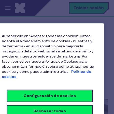
Pasar al contenido principal
B
Iniciar sesión
Home
Blog
Bienestar y Salud
Al hacer clic en "Aceptar todas las cookies", usted
Habilidades blandas: la nueva tendencia de liderazgo
acepta el almacenamiento de cookies - nuestras y
de terceros - en su dispositivo para mejorar la
navegación del sitio web, analizar el uso del mismo y
ayudar en nuestros esfuerzos de marketing. Por
Habilidades blandas: la
favor, consulte nuestra Política de Cookies para
obtener más información sobre cómo utilizamos las
nueva tendencia de
cookies y cómo puede administrarlas.
Política de
liderazgo
cookies
4 Min de Lectura
20 Noviembre 2023
Configuración de cookies
Rechazar todas