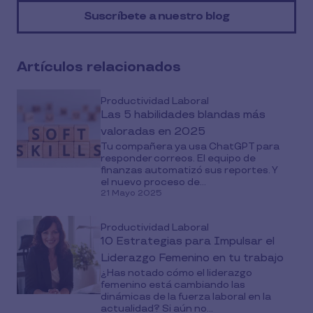
on
Suscríbete a nuestro blog
social
media
Artículos relacionados
Productividad Laboral
Las 5 habilidades blandas más
valoradas en 2025
Tu compañera ya usa ChatGPT para
responder correos. El equipo de
finanzas automatizó sus reportes. Y
el nuevo proceso de...
21 Mayo 2025
Productividad Laboral
10 Estrategias para Impulsar el
Liderazgo Femenino en tu trabajo
¿Has notado cómo el liderazgo
femenino está cambiando las
dinámicas de la fuerza laboral en la
actualidad? Si aún no...