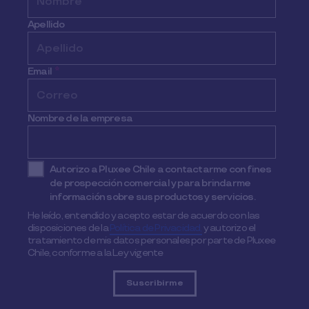
Apellido
Email
*
Nombre de la empresa
Autorizo a Pluxee Chile a contactarme con fines
de prospección comercial y para brindarme
información sobre sus productos y servicios.
He leído, entendido y acepto estar de acuerdo con las
disposiciones de la
Política de Privacidad,
y autorizo el
tratamiento de mis datos personales por parte de Pluxee
Chile, conforme a la Ley vigente