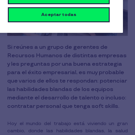
Aceptar todas
Si reúnes a un grupo de gerentes de
Recursos Humanos de distintas empresas
y les preguntas por una buena estrategia
para el éxito empresarial, es muy probable
que varios de ellos te respondan: potenciar
las habilidades blandas de los equipos
mediante el desarrollo de talento o incluso:
contratar personal que tenga soft skills.
Hoy el mundo del trabajo está viviendo un gran
cambio, donde las habilidades blandas, la salud