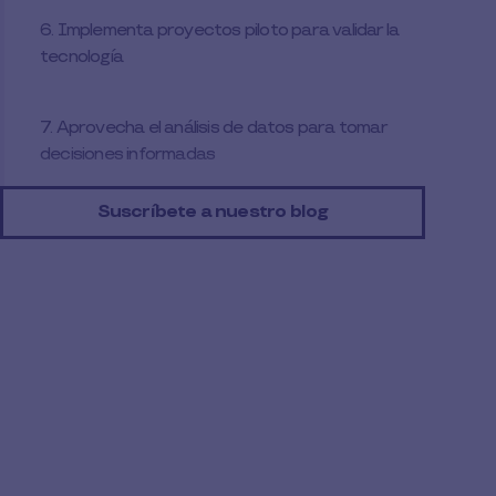
6. Implementa proyectos piloto para validar la
tecnología
7. Aprovecha el análisis de datos para tomar
decisiones informadas
8. Integra soluciones de IA que impulsen la
Suscríbete a nuestro blog
personalización
9. Asegura la ciberseguridad en tus
aplicaciones de IA
10. Mide y ajusta continuamente tus resultados
Conviértela en tu aliada
¡Déjanos tus datos y te contactará uno de
nuestros asesores para contarte más sobre
nosotros!