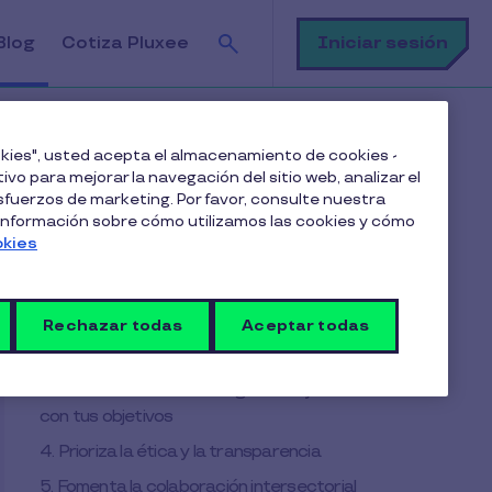
Buscar
Iniciar sesión
Blog
Cotiza Pluxee
 aliado
ookies", usted acepta el almacenamiento de cookies -
ivo para mejorar la navegación del sitio web, analizar el
fuerzos de marketing. Por favor, consulte nuestra
Tabla de contenido
 información sobre cómo utilizamos las cookies y cómo
okies
1. Cambio de mentalidad: un pensamiento
de innovación constante
Rechazar todas
Aceptar todas
2. Invierte en capacitación y formación
continua
3. Establece una estrategia clara y alineada
con tus objetivos
4. Prioriza la ética y la transparencia
5. Fomenta la colaboración intersectorial