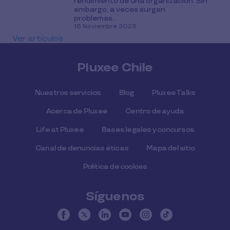
rendimiento de una organización. Sin
embargo, a veces surgen
problemas...
16 Noviembre 2023
Ver artículos
Pluxee Chile
Nuestros servicios
Blog
Pluxee Talks
Acerca de Pluxee
Centro de ayuda
Life at Pluxee
Bases legales y concursos
Canal de denuncias éticas
Mapa del sitio
Política de cookies
Síguenos