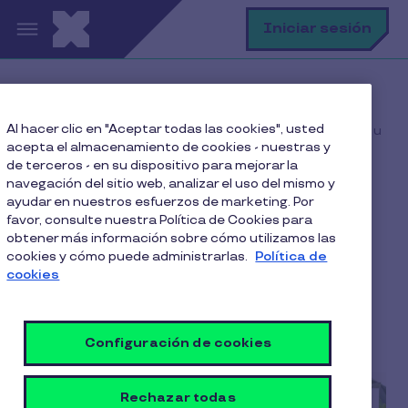
Pasar al contenido principal
B
Iniciar sesión
Home
Blog
Clima laboral
Al hacer clic en "Aceptar todas las cookies", usted
Compartir con tu equipo fuera del trabajo: ¿obligación u
acepta el almacenamiento de cookies - nuestras y
opción?
de terceros - en su dispositivo para mejorar la
navegación del sitio web, analizar el uso del mismo y
ayudar en nuestros esfuerzos de marketing. Por
favor, consulte nuestra Política de Cookies para
Compartir con tu equipo
obtener más información sobre cómo utilizamos las
cookies y cómo puede administrarlas.
Política de
fuera del trabajo:
cookies
¿obligación u opción?
6 Min de Lectura
14 Mayo 2024
Configuración de cookies
Rechazar todas