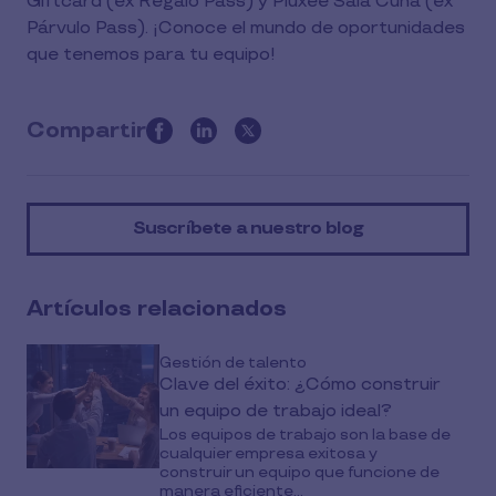
Giftcard (ex Regalo Pass) y Pluxee Sala Cuna (ex
Párvulo Pass). ¡Conoce el mundo de oportunidades
que tenemos para tu equipo!
Compartir
this
article
on
Suscríbete a nuestro blog
social
media
Artículos relacionados
Gestión de talento
Clave del éxito: ¿Cómo construir
un equipo de trabajo ideal?
Los equipos de trabajo son la base de
cualquier empresa exitosa y
construir un equipo que funcione de
manera eficiente...