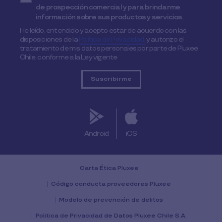
de prospección comercial y para brindarme
información sobre sus productos y servicios.
He leído, entendido y acepto estar de acuerdo con las
disposiciones de la
Política de Privacidad,
y autorizo el
tratamiento de mis datos personales por parte de Pluxee
Chile, conforme a la Ley vigente
Android
iOS
Carta Ética Pluxee
Código conducta proveedores Pluxee
Modelo de prevención de delitos
Politica de Privacidad de Datos Pluxee Chile S.A.