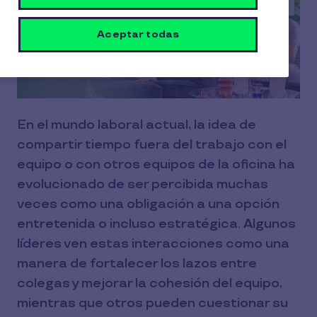
Aceptar todas
En el mundo laboral actual, la idea de
compartir tiempo fuera del trabajo con el
equipo o con otros equipos de la oficina ha
evolucionado de ser percibida muchas
veces como una obligación a una opción
entretenida o incluso estratégica. Algunos
líderes ven estas interacciones como una
manera de fortalecer los lazos entre
colegas y mejorar la cohesión del equipo,
mientras que otros pueden cuestionar su