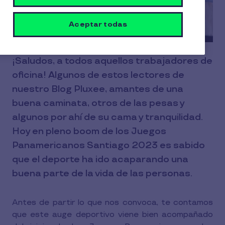
Aceptar todas
¡Saludos, a todos aquellos trabajadores de
oficina! Algunos de estos lectores de
nuestro Blog Pluxee, amantes de una
buena caminata, otros de las pesas y
algunos por ahí de su cama y tranquilidad.
Hoy en pleno boom de los Juegos
Panamericanos Santiago 2023 es sabido
que el deporte ha ido acaparando una
buena parte de la vida de las personas.
Antes de partir lo que nos convoca, te contamos
que este auge deportivo viene bien acompañado