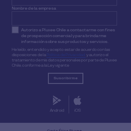
Nombre de la empresa
Autorizo a Pluxee Chile a contactarme con fines
de prospección comercial y para brindarme
información sobre sus productos y servicios.
He leído, entendido y acepto estar de acuerdo con las
disposiciones de la
Política de Privacidad,
y autorizo el
tratamiento de mis datos personales por parte de Pluxee
Chile, conforme a la Ley vigente
Android
iOS
Carta Ética Pluxee