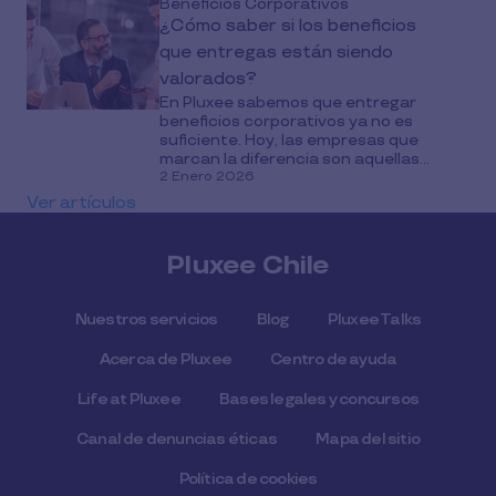
Beneficios Corporativos
¿Cómo saber si los beneficios
que entregas están siendo
valorados?
En Pluxee sabemos que entregar
beneficios corporativos ya no es
suficiente. Hoy, las empresas que
marcan la diferencia son aquellas...
2 Enero 2026
Ver artículos
Pluxee Chile
Nuestros servicios
Blog
Pluxee Talks
Acerca de Pluxee
Centro de ayuda
Life at Pluxee
Bases legales y concursos
Canal de denuncias éticas
Mapa del sitio
Política de cookies