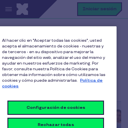
Pasar al contenido principal
B
Iniciar sesión
Home
Blog
Bienestar y Salud
Al hacer clic en "Aceptar todas las cookies", usted
¿De qué sirve incentivar el deporte en la oficina?
acepta el almacenamiento de cookies - nuestras y
de terceros - en su dispositivo para mejorar la
navegación del sitio web, analizar el uso del mismo y
ayudar en nuestros esfuerzos de marketing. Por
¿De qué sirve incentivar
favor, consulte nuestra Política de Cookies para
obtener más información sobre cómo utilizamos las
el deporte en la oficina?
cookies y cómo puede administrarlas.
Política de
cookies
4 Min de Lectura
20 Noviembre 2023
Configuración de cookies
Rechazar todas