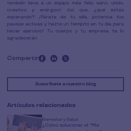
también lleva a un equipo más feliz, sano, unido,
creativo y enérgico! Así que, ¿qué estás
esperando? ¡Párate de tu silla, potencia tus
pausas activas y hazte un tiempito en tu día para
hacer ejercicio! Tu cuerpo y tu empresa te lo
agradecerán.
Compartir
this
article
on
Suscríbete a nuestro blog
social
media
Artículos relacionados
Bienestar y Salud
¿Cómo solucionar el: "Me