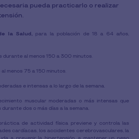
ecesaria pueda practicarlo o realizar
tensión.
de la Salud,
para la población de 18 a 64 años,
s durante al menos 150 a 300 minutos.
 al menos 75 a 150 minutos.
deradas e intensas a lo largo de la semana.
alecimiento muscular moderadas o más intensas que
s durante dos o más días a la semana.
ráctica de actividad física previene y controla las
es cardíacas, los accidentes cerebrovasculares, la
uda a prevenir la hipertensión, a mantener un peso