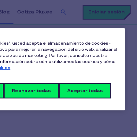
Buscar
Iniciar sesión
Blog
Cotiza Pluxee
es
ookies", usted acepta el almacenamiento de cookies -
ivo para mejorar la navegación del sitio web, analizar el
fuerzos de marketing. Por favor, consulte nuestra
 información sobre cómo utilizamos las cookies y cómo
Suscríbete a nuestro blog
okies
Rechazar todas
Aceptar todas