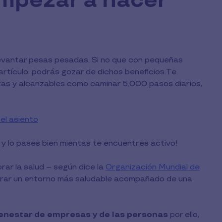
mpezar a hacer
evantar pesas pesadas. Si no que con pequeñas
artículo, podrás gozar de dichos beneficios.Te
s y alcanzables como caminar 5.000 pasos diarios,
el asiento
y lo pases bien mientas te encuentres activo!
ar la salud – según dice la
Organización Mundial de
nerar un entorno más saludable acompañado de una
bienestar de empresas y de las personas
por ello,