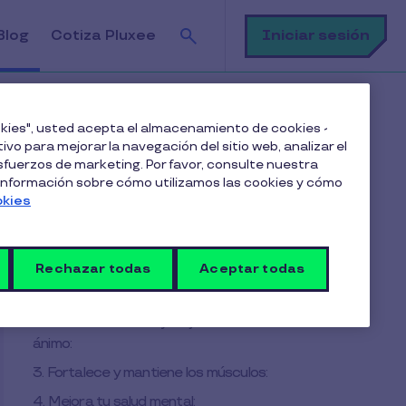
Buscar
Iniciar sesión
Blog
Cotiza Pluxee
ookies", usted acepta el almacenamiento de cookies -
ivo para mejorar la navegación del sitio web, analizar el
fuerzos de marketing. Por favor, consulte nuestra
Tabla de contenido
 información sobre cómo utilizamos las cookies y cómo
okies
¿Por qué preocuparme de ser activo?
¿Cuáles son algunos los beneficios de
esto?
Rechazar todas
Aceptar todas
1. Previene y controla enfermedades crónicas:
2. Reduce el estrés y mejora el estado de
ánimo:
3. Fortalece y mantiene los músculos:
4. Mejora tu salud mental: