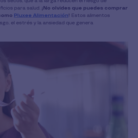
tos secos, que a la larga reducen el riesgo de
icios para salud.
¡No olvides que puedes comprar
 como
Pluxee Alimentación
!
Estos alimentos
sgo, el estrés y la ansiedad que genera