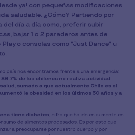
esde ya! con pequeñas modificaciones
 vida saludable. ¿Cómo? Partiendo por
del día a día como, preferir subir
as, bajar 1 o 2 paraderos antes de
de Play o consolas como "Just Dance" u
to.
omo país nos encontramos frente a una emergencia:
n
86.7% de los chilenos no realiza actividad
 salud, sumado a que actualmente Chile es el
umentó la obesidad en los últimos 30 años y a
ena tiene diabetes,
cifra que ha ido en aumento en
 consumo de alimentos procesados. Es por esto que
menzar a preocuparse por nuestro cuerpo y por